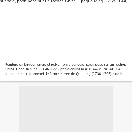
Peinture en largeur, encre et polychromie sur soie, paon posé sur un rocher.
Chine. Epoque Ming (1368-1644). photo courtesy AUDAP-MIRABAUD Au
centre en haut, le cachet de forme carrée de Qianlong (1736-1795), suo bao
wei xian, "ne cultive que la sagesse"....