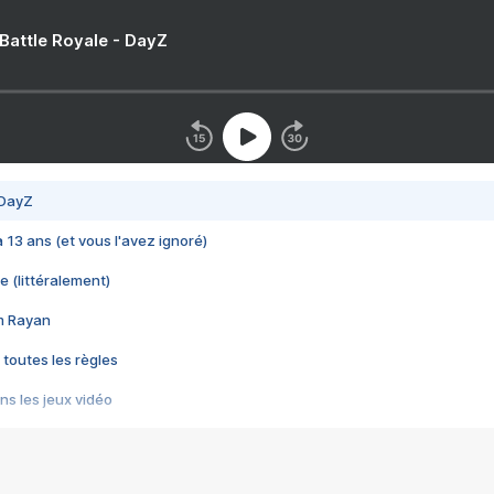
 Battle Royale - DayZ
 DayZ
 a 13 ans (et vous l'avez ignoré)
e (littéralement)
im Rayan
 toutes les règles
s les jeux vidéo
us choquant de Rockstar ? - Le scandale BULLY
e plus moche de Steam