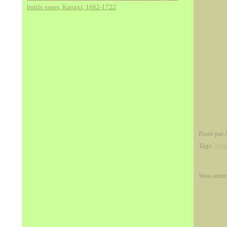
bottle vases, Kangxi, 1662-1722
Posté par 
Tags:
chin
Vous aime