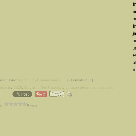
f
n
o
f
j
o
a
w
o
rt
Alain Truong à 23:17 -
Commentaires [
…
]
- Permalien [
#
]
oiserie
,
1820
,
English
,
Neo Classical
,
chimneypiece
,
red lacquered
z ?
0 vote