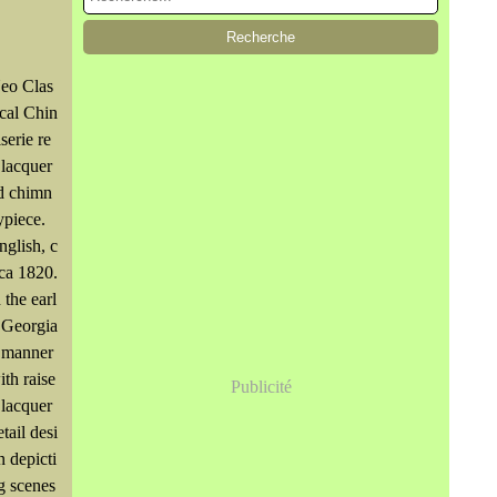
.
eo Clas
ical Chin
iserie re
 lacquer
d chimn
ypiece.
nglish, c
rca 1820.
n the earl
 Georgia
 manner
ith raise
Publicité
 lacquer
etail desi
n depicti
g scenes