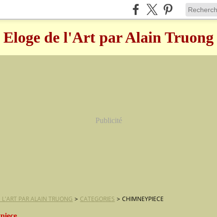
Eloge de l'Art par Alain Truong
Publicité
 L'ART PAR ALAIN TRUONG
>
CATEGORIES
>
CHIMNEYPIECE
piece