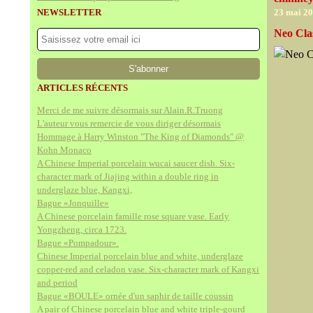
NEWSLETTER
23 mai 2
Neo Clas
ARTICLES RÉCENTS
Merci de me suivre désormais sur Alain.R.Truong
L'auteur vous remercie de vous diriger désormais
Hommage à Harry Winston "The King of Diamonds" @
Kohn Monaco
A Chinese Imperial porcelain wucai saucer dish. Six-
character mark of Jiajing within a double ring in
underglaze blue, Kangxi,
Bague «Jonquille»
A Chinese porcelain famille rose square vase. Early
Yongzheng, circa 1723.
Bague «Pompadour».
Chinese Imperial porcelain blue and white, underglaze
copper-red and celadon vase. Six-character mark of Kangxi
and period
Bague «BOULE» ornée d'un saphir de taille coussin
A pair of Chinese porcelain blue and white triple-gourd