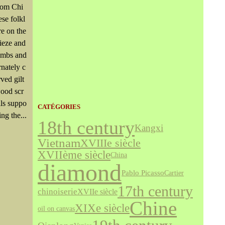
rom Chi
ese folkl
re on the
rieze and
ambs and
rnately c
rved gilt
ood scr
lls suppo
CATÉGORIES
ing the...
18th century
Kangxi
Vietnam
XVIIIe siècle
XVIIème siècle
China
diamond
Pablo Picasso
Cartier
17th century
chinoiserie
XVIIe siècle
Chine
XIXe siècle
oil on canvas