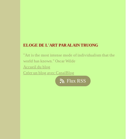
ELOGE DE L'ART PAR ALAIN TRUONG
"Art is the most intense mode of individualism that the
world has known." Oscar Wilde
Accueil du blog
Créer un blog avec CanalBlog
Flux RSS