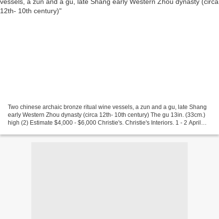
Two chinese archaic bronze ritual wine vessels, a zun and a gu, late Shang
early Western Zhou dynasty (circa 12th- 10th century) The gu 13in. (33cm.)
high (2) Estimate $4,000 - $6,000 Christie's. Christie's Interiors. 1 - 2 April
2009. New York, Rockefeller...