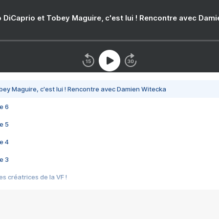
 DiCaprio et Tobey Maguire, c'est lui ! Rencontre avec Dam
bey Maguire, c'est lui ! Rencontre avec Damien Witecka
e 6
e 5
e 4
e 3
s créatrices de la VF !
e 2
e 1