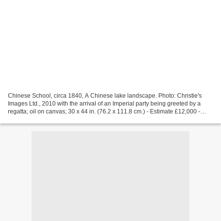
Chinese School, circa 1840, A Chinese lake landscape. Photo: Christie's
Images Ltd., 2010 with the arrival of an Imperial party being greeted by a
regatta; oil on canvas; 30 x 44 in. (76.2 x 111.8 cm.) - Estimate £12,000 -
£18,000. Price Realized £46,850...