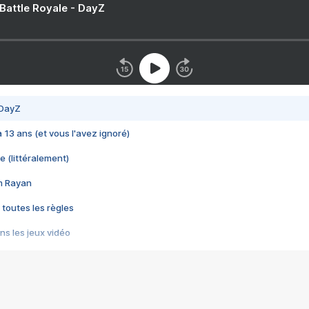
 Battle Royale - DayZ
 DayZ
 a 13 ans (et vous l'avez ignoré)
e (littéralement)
im Rayan
 toutes les règles
s les jeux vidéo
us choquant de Rockstar ? - Le scandale BULLY
e plus moche de Steam
du RÊVE tourne au CAUCHEMAR