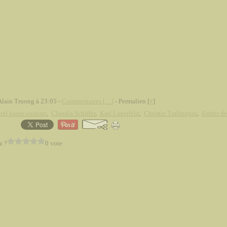
Alain Truong à 23:05 -
Commentaires [
…
]
- Permalien [
#
]
el haute couture
,
Claudia Schiffer
,
Karl Lagerfeld
,
Christie Turlington
,
Esther d
z ?
0 vote