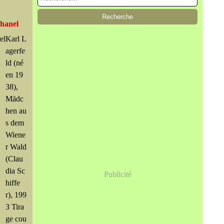
Chanel
Karl L
agerfe
ld (né
en 19
38),
Mädc
hen au
s dem
Wiene
r Wald
(Clau
dia Sc
Publicité
hiffe
r), 199
3 Tira
ge cou