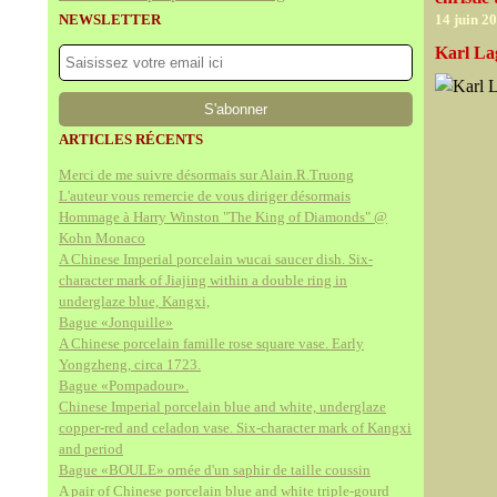
NEWSLETTER
14 juin 2
Karl Lag
ARTICLES RÉCENTS
Merci de me suivre désormais sur Alain.R.Truong
L'auteur vous remercie de vous diriger désormais
Hommage à Harry Winston "The King of Diamonds" @
Kohn Monaco
A Chinese Imperial porcelain wucai saucer dish. Six-
character mark of Jiajing within a double ring in
underglaze blue, Kangxi,
Bague «Jonquille»
A Chinese porcelain famille rose square vase. Early
Yongzheng, circa 1723.
Bague «Pompadour».
Chinese Imperial porcelain blue and white, underglaze
copper-red and celadon vase. Six-character mark of Kangxi
and period
Bague «BOULE» ornée d'un saphir de taille coussin
A pair of Chinese porcelain blue and white triple-gourd