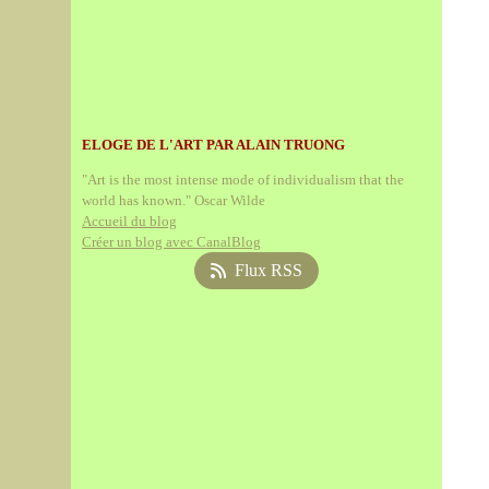
ELOGE DE L'ART PAR ALAIN TRUONG
"Art is the most intense mode of individualism that the
world has known." Oscar Wilde
Accueil du blog
Créer un blog avec CanalBlog
Flux RSS