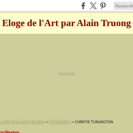
Eloge de l'Art par Alain Truong
Publicité
 L'ART PAR ALAIN TRUONG
>
CATEGORIES
>
CHRISTIE TURLINGTON
 turlington