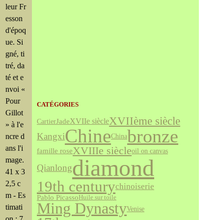
leur Fr
esson
d'époq
ue. Si
gné, ti
tré, da
té et e
nvoi «
Pour
CATÉGORIES
Gillot
XVIIème siècle
Jade
XVIIe siècle
Cartier
» à l'e
bronze
Chine
Kangxi
ncre d
China
ans l'i
XVIIIe siècle
famille rose
oil on canvas
diamond
mage.
Qianlong
41 x 3
19th century
2,5 c
chinoiserie
m - Es
Pablo Picasso
Huile sur toile
Ming Dynasty
timati
Venise
on : 7