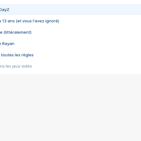
 DayZ
 a 13 ans (et vous l'avez ignoré)
e (littéralement)
im Rayan
 toutes les règles
s les jeux vidéo
us choquant de Rockstar ? - Le scandale BULLY
e plus moche de Steam
du RÊVE tourne au CAUCHEMAR
pendant 8 heures
it… à tort
umiliés par un jeu vidéo