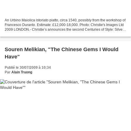
An Urbino Maiolica istoriato piatto, circa 1540, possibly from the workshop of
Francesco Duranto. Estimate: £12,000-18,000. Photo: Christie's Images Ltd
2009 LONDON.- Christie’s announces the second Centuries of Style: Silver,
European Ceramics, Portrait...
Souren Melikian, "The Chinese Gems I Would
Have"
Publié le 30/07/2009 à 10:34
Par
Alain Truong