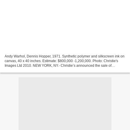
Andy Warhol, Dennis Hopper, 1971. Synthetic polymer and silkscreen ink on
canvas, 40 x 40 inches. Estimate: $800,000 -1,200,000. Photo: Christie's
Images Ltd 2010. NEW YORK, NY.- Christie’s announced the sale of
artworks Property from the Collection of...