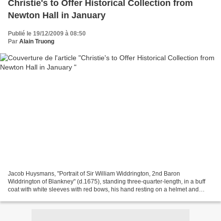
Christie's to Offer Historical Collection from
Newton Hall in January
Publié le 19/12/2009 à 08:50
Par
Alain Truong
Jacob Huysmans, "Portrait of Sir William Widdrington, 2nd Baron
Widdrington of Blankney" (d.1675), standing three-quarter-length, in a buff
coat with white sleeves with red bows, his hand resting on a helmet and
holding a baton, a young boy, possibly...