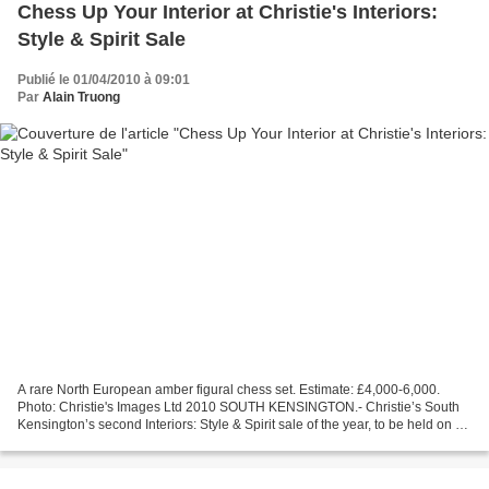
Chess Up Your Interior at Christie's Interiors:
Style & Spirit Sale
Publié le 01/04/2010 à 09:01
Par
Alain Truong
A rare North European amber figural chess set. Estimate: £4,000-6,000.
Photo: Christie's Images Ltd 2010 SOUTH KENSINGTON.- Christie’s South
Kensington’s second Interiors: Style & Spirit sale of the year, to be held on 18
May 2010, includes a special...