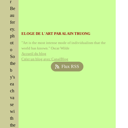
r
Be
au
fer
ey.
ELOGE DE L'ART PAR ALAIN TRUONG
ph
ot
"Art is the most intense mode of individualism that the
world has known." Oscar Wilde
o
Accueil du blog
So
Créer un blog avec CanalBlog
the
Flux RSS
b
y's
ea
ch
va
se
wi
th
the