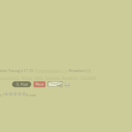
Alain Truong à 17:35 -
Commentaires [
…
]
- Permalien [
#
]
e Louis XVI
,
Sèvres
,
1860
,
Tabouret
,
Beauferey
,
Christofle
z ?
0 vote