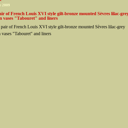
e 2009
air of French Louis XVI style gilt-bronze mounted Sèvres lilac-gre
in vases "Tabouret" and liners