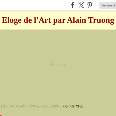
Eloge de l'Art par Alain Truong
Publicité
 L'ART PAR ALAIN TRUONG
>
CATEGORIES
>
CHRISTOFLE
le