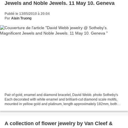
Jewels and Noble Jewels. 11 May 10. Geneva
Publié le 13/05/2010 à 20:04
Par
Alain Truong
Pair of gold, enamel and diamond bracelet, David Webb. photo Sotheby's
Each decorated with white enamel and brilliant-cut diamond scale motifs,
mounted in yellow gold and platinum, length approximately 182mm, both
signed David Webb. weight 155. Est. 15,000—20,000...
A collection of flower jewelry by Van Cleef &