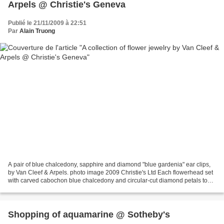
Arpels @ Christie's Geneva
Publié le 21/11/2009 à 22:51
Par
Alain Truong
A pair of blue chalcedony, sapphire and diamond "blue gardenia" ear clips,
by Van Cleef & Arpels. photo image 2009 Christie's Ltd Each flowerhead set
with carved cabochon blue chalcedony and circular-cut diamond petals to
the cabochon sapphire pistils,...
Shopping of aquamarine @ Sotheby's