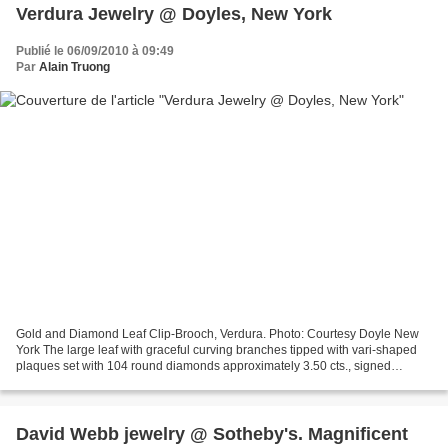
Verdura Jewelry @ Doyles, New York
Publié le 06/09/2010 à 09:49
Par
Alain Truong
Gold and Diamond Leaf Clip-Brooch, Verdura. Photo: Courtesy Doyle New
York The large leaf with graceful curving branches tipped with vari-shaped
plaques set with 104 round diamonds approximately 3.50 cts., signed
Verdura, approximately 21.5 dwt. Estimate...
David Webb jewelry @ Sotheby's. Magnificent