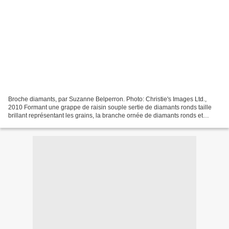
Broche diamants, par Suzanne Belperron. Photo: Christie's Images Ltd.,
2010 Formant une grappe de raisin souple sertie de diamants ronds taille
brillant représentant les grains, la branche ornée de diamants ronds et
baguettes, monture en platine et or...