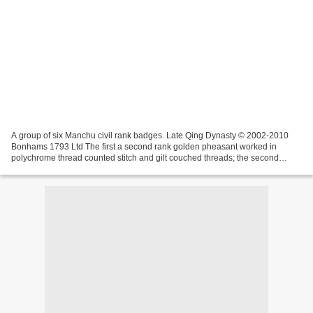
A group of six Manchu civil rank badges. Late Qing Dynasty © 2002-2010
Bonhams 1793 Ltd The first a second rank golden pheasant worked in
polychrome thread counted stitch and gilt couched threads; the second
badge applied with a fourth rank wild goose,...