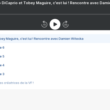
 DiCaprio et Tobey Maguire, c'est lui ! Rencontre avec Dam
bey Maguire, c'est lui ! Rencontre avec Damien Witecka
e 6
e 5
e 4
e 3
s créatrices de la VF !
e 2
e 1
e Mektoub My Love arrive enfin ! Rencontre avec Shaïn Boumedine et Sal