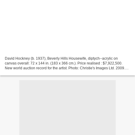
David Hockney (b. 1937), Beverly Hills Housewife, diptych--acrylic on
canvas overall: 72 x 144 in. (183 x 366 cm.). Price realised : $7,922,500.
New world auction record for the artist. Photo: Christie's Images Ltd. 2009.
NEW YORK, NY.- In a packed salesroom,...