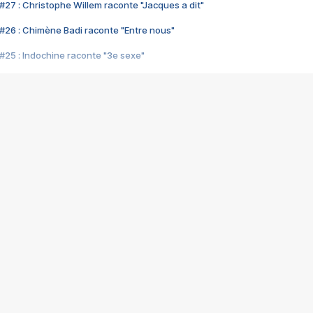
#27 : Christophe Willem raconte "Jacques a dit"
#26 : Chimène Badi raconte "Entre nous"
#25 : Indochine raconte "3e sexe"
#24 : Zaho raconte "C'est chelou"
#23 : Patrick Bruel raconte "Au café des délices"
#22 : Kyo raconte "Le chemin"
#21 : Nolwenn Leroy raconte "Cassé"
#20 : Patrick Hernandez raconte "Born to be alive"
#19 : Lorie raconte "Près de moi"
#18 : Michael Jones raconte "A nos actes manqués" (avec Jean-Jacque
#17 : Khaled raconte "Aïcha"
#16 : Corneille raconte "Parce qu'on vient de loin"
#15 : Indochine raconte "L'aventurier"