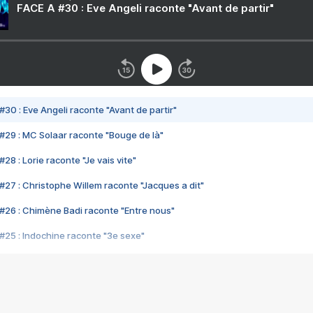
FACE A #30 : Eve Angeli raconte "Avant de partir"
#30 : Eve Angeli raconte "Avant de partir"
#29 : MC Solaar raconte "Bouge de là"
28 : Lorie raconte "Je vais vite"
#27 : Christophe Willem raconte "Jacques a dit"
#26 : Chimène Badi raconte "Entre nous"
#25 : Indochine raconte "3e sexe"
#24 : Zaho raconte "C'est chelou"
#23 : Patrick Bruel raconte "Au café des délices"
#22 : Kyo raconte "Le chemin"