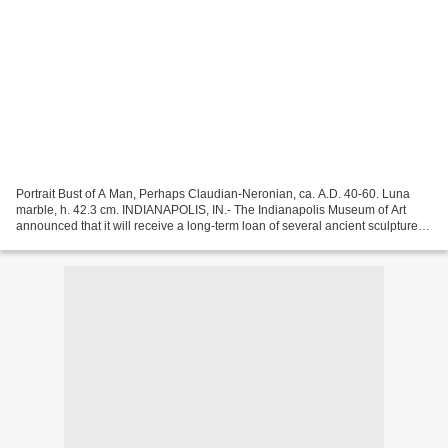
Portrait Bust of A Man, Perhaps Claudian-Neronian, ca. A.D. 40-60. Luna
marble, h. 42.3 cm. INDIANAPOLIS, IN.- The Indianapolis Museum of Art
announced that it will receive a long-term loan of several ancient sculptures
from the Museo Nazionale Romano,...