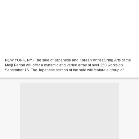
NEW YORK, NY.- The sale of Japanese and Korean Art featuring Arts of the
Meiji Period will offer a dynamic and varied array of over 250 works on
September 15. The Japanese section of the sale will feature a group of
enamel arts of the Meiji Period, screens,...