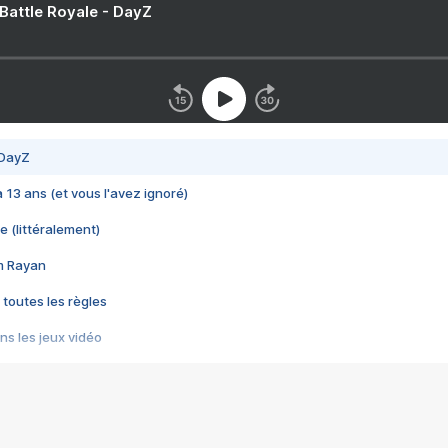
 Battle Royale - DayZ
 DayZ
 a 13 ans (et vous l'avez ignoré)
e (littéralement)
im Rayan
 toutes les règles
s les jeux vidéo
us choquant de Rockstar ? - Le scandale BULLY
e plus moche de Steam
du RÊVE tourne au CAUCHEMAR