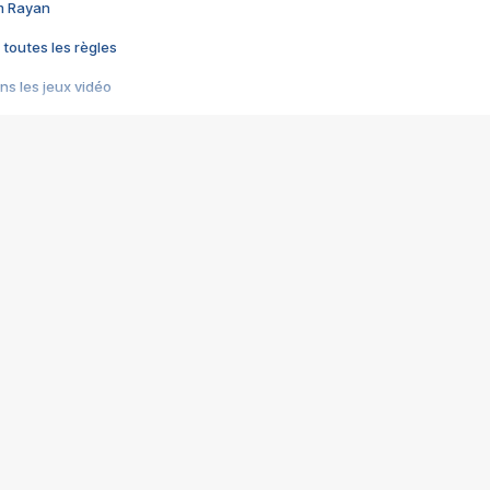
im Rayan
 toutes les règles
s les jeux vidéo
us choquant de Rockstar ? - Le scandale BULLY
e plus moche de Steam
du RÊVE tourne au CAUCHEMAR
pendant 8 heures
it… à tort
umiliés par un jeu vidéo
ire - Final Fantasy 8
ti un empire - Age of Empires
story DOFUS
tard, il crée l'un des pires jeux de tous les temps, MindsEye.