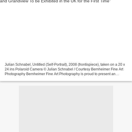
Julian Schnabel, Untitled (Self-Portrait), 2008 (frontispiece), taken on a 20 x
24 ins Polaroid Camera © Julian Schnabel / Courtesy Bernheimer Fine Art
Photography Bernheimer Fine Art Photography is proud to present an
exhibition of large-scale Polaroids...