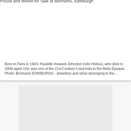
Born in Paris in 1904, Paulette Howard-Johnston (née Helleu), who died in
2009 aged 104, was one of the 21st Century’s last links to the Belle Époque.
Photo: Bonhams EDINBURGH.- Jewellery and silver belonging to the
daughter of the famous French society...