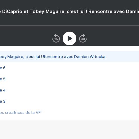
 DiCaprio et Tobey Maguire, c'est lui ! Rencontre avec Dam
bey Maguire, c'est lui ! Rencontre avec Damien Witecka
e 6
e 5
e 4
e 3
s créatrices de la VF !
e 2
e 1