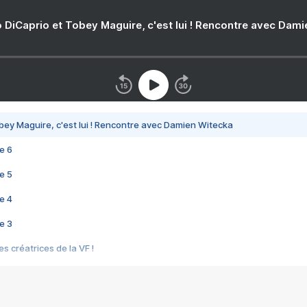
 DiCaprio et Tobey Maguire, c'est lui ! Rencontre avec Dam
bey Maguire, c'est lui ! Rencontre avec Damien Witecka
e 6
e 5
e 4
e 3
s créatrices de la VF !
e 2
e 1