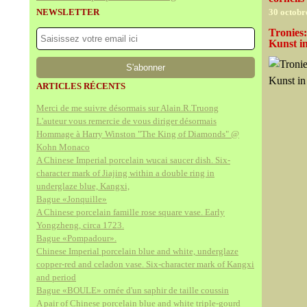
NEWSLETTER
30 octobr
Tronies
Kunst i
ARTICLES RÉCENTS
Merci de me suivre désormais sur Alain.R.Truong
L'auteur vous remercie de vous diriger désormais
Hommage à Harry Winston "The King of Diamonds" @
Kohn Monaco
A Chinese Imperial porcelain wucai saucer dish. Six-
character mark of Jiajing within a double ring in
underglaze blue, Kangxi,
Bague «Jonquille»
A Chinese porcelain famille rose square vase. Early
Yongzheng, circa 1723.
Bague «Pompadour».
Chinese Imperial porcelain blue and white, underglaze
copper-red and celadon vase. Six-character mark of Kangxi
and period
Bague «BOULE» ornée d'un saphir de taille coussin
A pair of Chinese porcelain blue and white triple-gourd