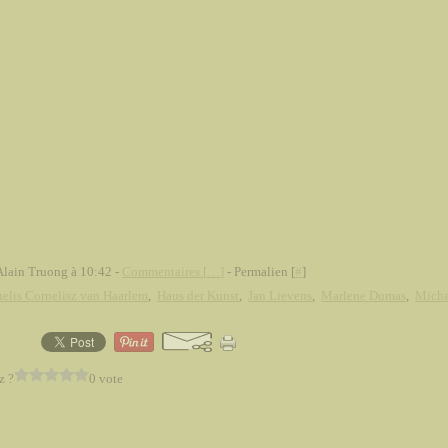
Alain Truong à 10:42 -
Commentaires [
…
]
- Permalien [
#
]
elis Cornelisz van Haarlem
,
Haus der Kunst
,
Jan Lievens
,
Marlene Dumas
,
Micha
z ?
0 vote