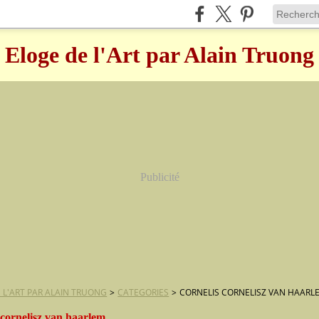
Eloge de l'Art par Alain Truong
Publicité
 L'ART PAR ALAIN TRUONG
>
CATEGORIES
>
CORNELIS CORNELISZ VAN HAARL
 cornelisz van haarlem