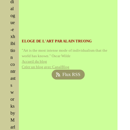
di
al
og
ue
-e
xh
ELOGE DE L'ART PAR ALAIN TRUONG
ibi
tio
"Art is the most intense mode of individualism that the
world has known." Oscar Wilde
n
Accueil du blog
co
Créer un blog avec CanalBlog
ntr
Flux RSS
ast
s
w
or
ks
by
M
arl