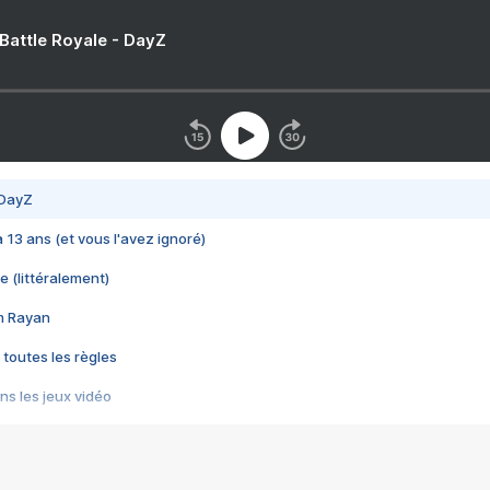
 Battle Royale - DayZ
 DayZ
 a 13 ans (et vous l'avez ignoré)
e (littéralement)
im Rayan
 toutes les règles
s les jeux vidéo
us choquant de Rockstar ? - Le scandale BULLY
e plus moche de Steam