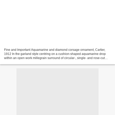
Fine and Important Aquamarine and diamond corsage ornament, Cartier,
1912 In the garland style centring on a cushion-shaped aquamarine drop
within an open work millegrain surround of circular-, single- and rose-cut
diamonds suspended from a pair of oval...