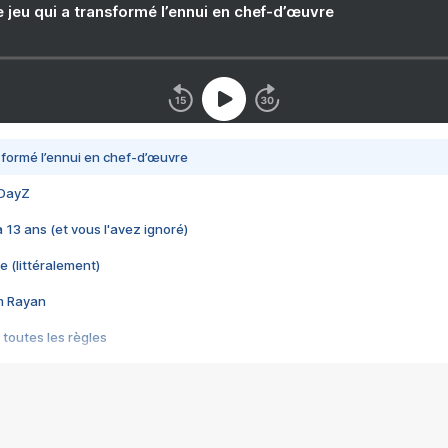
e jeu qui a transformé l’ennui en chef-d’œuvre
nsformé l’ennui en chef-d’œuvre
 DayZ
 a 13 ans (et vous l'avez ignoré)
e (littéralement)
im Rayan
 toutes les règles
s les jeux vidéo
us choquant de Rockstar ? - Le scandale BULLY
e plus moche de Steam