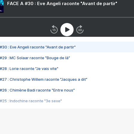
FACE A #30 : Eve Angeli raconte "Avant de partir"
#30 : Eve Angeli raconte "Avant de partir"
#29 : MC Solaar raconte "Bouge de là"
28 : Lorie raconte "Je vais vite"
#27 : Christophe Willem raconte "Jacques a dit"
#26 : Chimène Badi raconte "Entre nous"
#25 : Indochine raconte "3e sexe"
#24 : Zaho raconte "C'est chelou"
#23 : Patrick Bruel raconte "Au café des délices"
#22 : Kyo raconte "Le chemin"