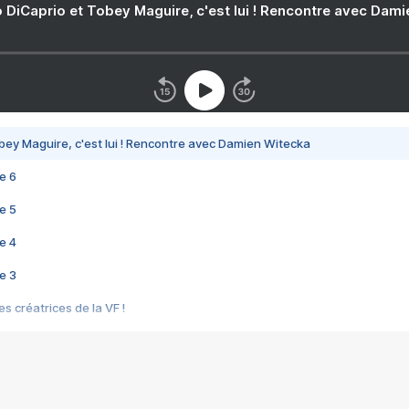
 DiCaprio et Tobey Maguire, c'est lui ! Rencontre avec Dam
bey Maguire, c'est lui ! Rencontre avec Damien Witecka
e 6
e 5
e 4
e 3
s créatrices de la VF !
e 2
e 1
e Mektoub My Love arrive enfin ! Rencontre avec Shaïn Boumedine et Sal