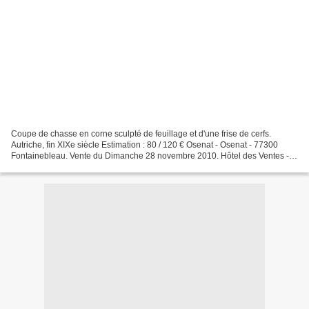
Coupe de chasse en corne sculpté de feuillage et d'une frise de cerfs.
Autriche, fin XIXe siècle Estimation : 80 / 120 € Osenat - Osenat - 77300
Fontainebleau. Vente du Dimanche 28 novembre 2010. Hôtel des Ventes - 5,
rue Royale - 77300 Fontainebleau....