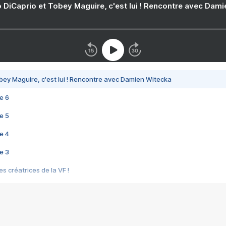
 DiCaprio et Tobey Maguire, c'est lui ! Rencontre avec Dam
bey Maguire, c'est lui ! Rencontre avec Damien Witecka
e 6
e 5
e 4
e 3
s créatrices de la VF !
e 2
e 1
e Mektoub My Love arrive enfin ! Rencontre avec Shaïn Boumedine et Sal