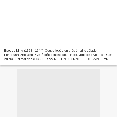
Epoque Ming (1368 - 1644). Coupe lobée en grès émaillé céladon.
Longquan, Zhejiang, XVe. à décor incisé sous la couverte de pivoines. Diam.
28 cm - Estimation : 400/500€ SVV MILLON - CORNETTE DE SAINT-CYR.
MERCREDI 17 FéVRIER à 14 H 00. Drouot Richelieu...