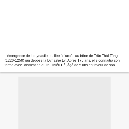
L'émergence de la dynastie est liée à l'accès au trône de Trần Thái Tông
(1226-1258) qui dépose la Dynastie Lý. Après 175 ans, elle connaitra son
terme avec l'abdication du roi Thiếu Đế, âgé de 5 ans en faveur de son
grand père maternel, Hồ Quý Ly. Rare...