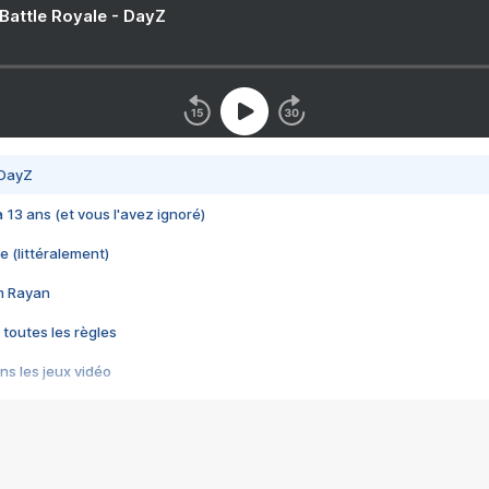
 Battle Royale - DayZ
 DayZ
 a 13 ans (et vous l'avez ignoré)
e (littéralement)
im Rayan
 toutes les règles
s les jeux vidéo
us choquant de Rockstar ? - Le scandale BULLY
e plus moche de Steam