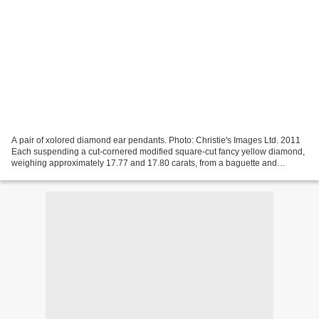
A pair of xolored diamond ear pendants. Photo: Christie's Images Ltd. 2011
Each suspending a cut-cornered modified square-cut fancy yellow diamond,
weighing approximately 17.77 and 17.80 carats, from a baguette and
trapeze-cut diamond link, to the circular-cut...