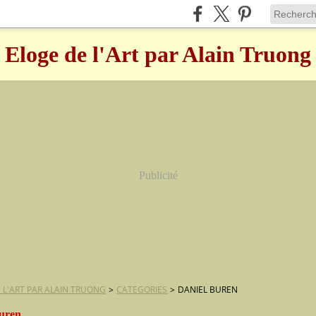
Eloge de l'Art par Alain Truong
Publicité
 L'ART PAR ALAIN TRUONG
>
CATEGORIES
>
DANIEL BUREN
buren