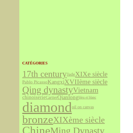
CATÉGORIES
17th century
XIXe siècle
Jade
XVIIème siècle
Kangxi
Pablo Picasso
Qing dynasty
Vietnam
Qianlong
chinoiserie
Cartier
bleu et blanc
diamond
oil on canvas
bronze
XIXème siècle
Chine
Ming Dynasty