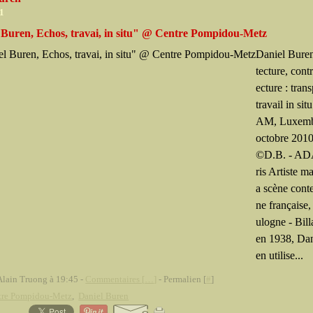
11
 Buren, Echos, travai, in situ" @ Centre Pompidou-Metz
Daniel Buren
tecture, cont
ecture : trans
travail in si
AM, Luxemb
octobre 2010
©D.B. - A
ris Artiste ma
a scène cont
ne française,
ulogne - Bil
en 1938, Dan
en utilise...
Alain Truong à 19:45 -
Commentaires [
…
]
- Permalien [
#
]
tre Pompidou-Metz
,
Daniel Buren