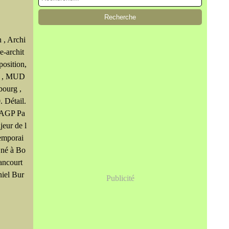
 , Archi
re-archit
position,
tu , MUD
ourg ,
. Détail.
DAGP Pa
jeur de l
emporai
 né à Bo
lancourt
iel Bur
Publicité