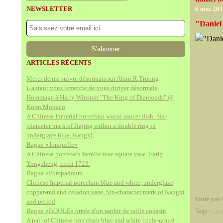
NEWSLETTER
6 mai 20
"Daniel
ARTICLES RÉCENTS
Merci de me suivre désormais sur Alain.R.Truong
L'auteur vous remercie de vous diriger désormais
Hommage à Harry Winston "The King of Diamonds" @
Kohn Monaco
A Chinese Imperial porcelain wucai saucer dish. Six-
character mark of Jiajing within a double ring in
underglaze blue, Kangxi,
Bague «Jonquille»
A Chinese porcelain famille rose square vase. Early
Yongzheng, circa 1723.
Bague «Pompadour».
Chinese Imperial porcelain blue and white, underglaze
copper-red and celadon vase. Six-character mark of Kangxi
Posté par 
and period
Bague «BOULE» ornée d'un saphir de taille coussin
Tags:
Cen
A pair of Chinese porcelain blue and white triple-gourd