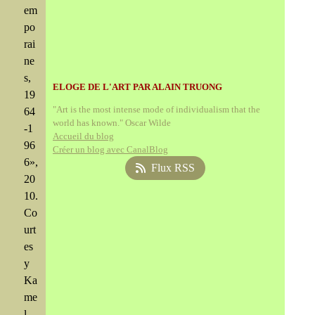
em
po
rai
ne
s,
ELOGE DE L'ART PAR ALAIN TRUONG
19
"Art is the most intense mode of individualism that the
64
world has known." Oscar Wilde
-1
Accueil du blog
96
Créer un blog avec CanalBlog
6»,
Flux RSS
20
10.
Co
urt
es
y
Ka
me
l