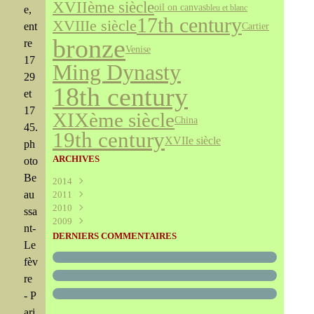
XVIIème siècle
oil on canvas
bleu et blanc
e,
17th century
XVIIIe siècle
Cartier
ent
bronze
re
Venise
17
Ming Dynasty
29
18th century
et
17
XIXème siècle
China
45.
19th century
XVIIe siècle
ph
ARCHIVES
oto
Be
2014
au
2011
Août
(1)
2010
Juillet
(160)
ssa
2009
Juin
Décembre
(376)
(294)
nt-
Mai
Novembre
Décembre
(340)
(208)
(595)
DERNIERS COMMENTAIRES
Le
Avril
Octobre
Novembre
(305)
(527)
(237)
fèv
Mars
Septembre
Octobre
(227)
(227)
(272)
Février
Août
Septembre
(52)
(293)
(228)
re
Janvier
Juillet
Août
(273)
(325)
(289)
- P
Juin
Juillet
(466)
(316)
ari