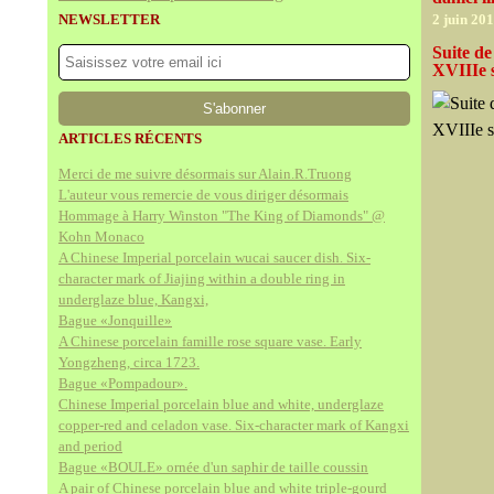
NEWSLETTER
2 juin 20
Suite de
XVIIIe s
ARTICLES RÉCENTS
Merci de me suivre désormais sur Alain.R.Truong
L'auteur vous remercie de vous diriger désormais
Hommage à Harry Winston "The King of Diamonds" @
Kohn Monaco
A Chinese Imperial porcelain wucai saucer dish. Six-
character mark of Jiajing within a double ring in
underglaze blue, Kangxi,
Bague «Jonquille»
A Chinese porcelain famille rose square vase. Early
Yongzheng, circa 1723.
Bague «Pompadour».
Chinese Imperial porcelain blue and white, underglaze
copper-red and celadon vase. Six-character mark of Kangxi
and period
Bague «BOULE» ornée d'un saphir de taille coussin
A pair of Chinese porcelain blue and white triple-gourd