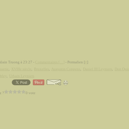
Alain Truong à 23:27 -
Commentaires [
…
]
- Permalien [
#
]
sserie
,
XVIIIe siècle
,
Bruxelles
,
Augustin Coppens
,
Daniel III Leyniers
,
Don Quic
Orley
,
Urbain Leyniers
z ?
0 vote