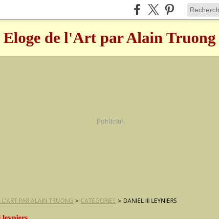
Eloge de l'Art par Alain Truong
Publicité
 L'ART PAR ALAIN TRUONG
>
CATEGORIES
>
DANIEL III LEYNIERS
i leyniers