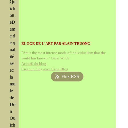
Qu
ich
ott
eD
am
e d
e q
ELOGE DE L'ART PAR ALAIN TRUONG
ual
"Art is the most intense mode of individualism that the
ité
world has known." Oscar Wilde
av
Accueil du blog
Créer un blog avec CanalBlog
ec
Flux RSS
la
mu
le
de
Do
n
Qu
ich