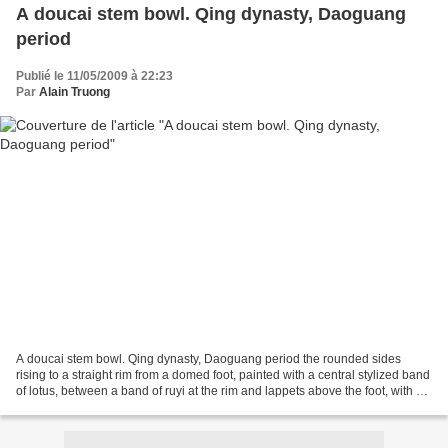
A doucai stem bowl. Qing dynasty, Daoguang
period
Publié le 11/05/2009 à 22:23
Par
Alain Truong
A doucai stem bowl. Qing dynasty, Daoguang period the rounded sides
rising to a straight rim from a domed foot, painted with a central stylized band
of lotus, between a band of ruyi at the rim and lappets above the foot, with a
further band of lotus on...