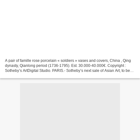
A pair of famille rose porcelain « soldiers » vases and covers, China , Qing
dynasty, Qianlong period (1736-1795). Est. 30.000-40.000€. Copyright :
Sotheby’s ArtDigital Studio. PARIS.- Sotheby’s next sale of Asian Art, to be
held on June 11, includes...