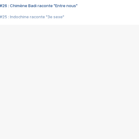
#26 : Chimène Badi raconte "Entre nous"
#25 : Indochine raconte "3e sexe"
#24 : Zaho raconte "C'est chelou"
#23 : Patrick Bruel raconte "Au café des délices"
#22 : Kyo raconte "Le chemin"
#21 : Nolwenn Leroy raconte "Cassé"
#20 : Patrick Hernandez raconte "Born to be alive"
#19 : Lorie raconte "Près de moi"
#18 : Michael Jones raconte "A nos actes manqués" (avec Jean-Jacque
#17 : Khaled raconte "Aïcha"
#16 : Corneille raconte "Parce qu'on vient de loin"
#15 : Indochine raconte "L'aventurier"