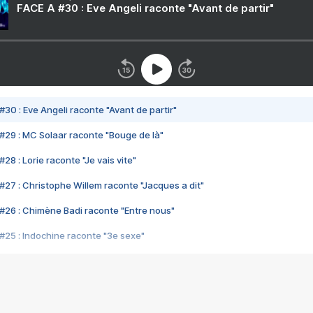
FACE A #30 : Eve Angeli raconte "Avant de partir"
#30 : Eve Angeli raconte "Avant de partir"
#29 : MC Solaar raconte "Bouge de là"
28 : Lorie raconte "Je vais vite"
#27 : Christophe Willem raconte "Jacques a dit"
#26 : Chimène Badi raconte "Entre nous"
#25 : Indochine raconte "3e sexe"
#24 : Zaho raconte "C'est chelou"
#23 : Patrick Bruel raconte "Au café des délices"
#22 : Kyo raconte "Le chemin"