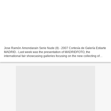
Jose Ramón Amondarain Serie Nude (II) - 2007 Cortesía de Galería Estiarte
MADRID.- Last week was the presentation of MADRIDFOTO, the
international fair showcasing galleries focusing on the new collecting of
photography, which will be held for the first...