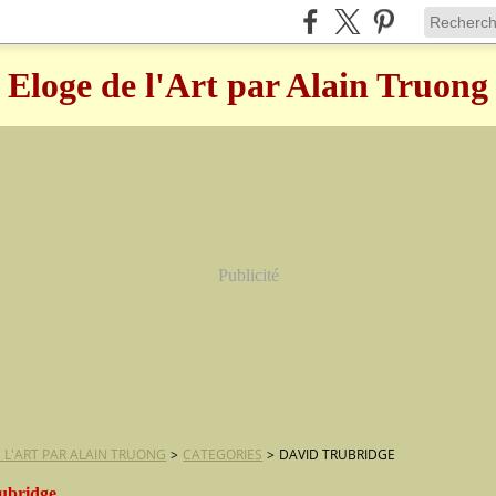
Eloge de l'Art par Alain Truong
Publicité
 L'ART PAR ALAIN TRUONG
>
CATEGORIES
>
DAVID TRUBRIDGE
rubridge