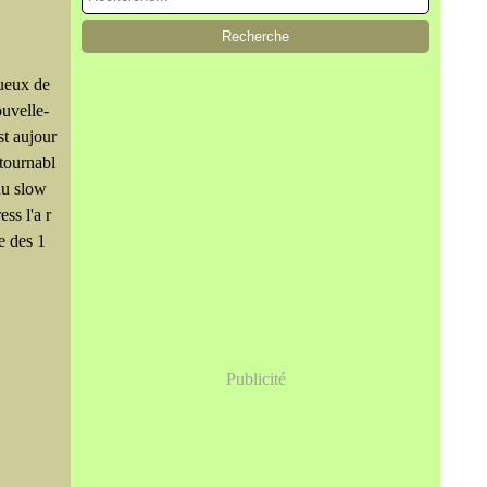
tueux de
ouvelle-
t aujour
ntournabl
du slow
ss l'a r
e des 1
Publicité