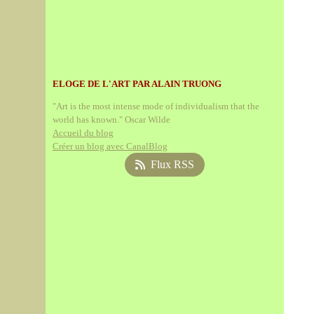
ELOGE DE L'ART PAR ALAIN TRUONG
"Art is the most intense mode of individualism that the
world has known." Oscar Wilde
Accueil du blog
Créer un blog avec CanalBlog
Flux RSS