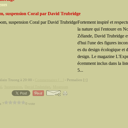
 2009
, suspension Coral par David Trubridge
Fortement inspiré et respec
la nature qui l'entoure en N
Zélande, David Trubridge es
d'hui l'une des figures inco
es du design écologique et 
design. Le magazine L'Expre
écemment inclus dans la list
5...
Alain Truong à 20:00 -
Commentaires [
…
]
- Permalien [
#
]
al
,
Suspension
,
David Trubridge
,
Moaroom
z ?
0 vote