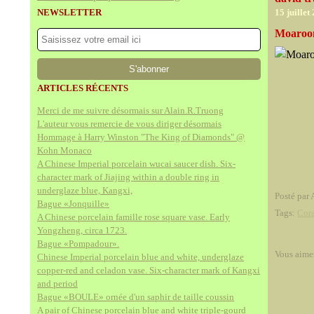
NEWSLETTER
15 juillet
Moaroom
ARTICLES RÉCENTS
Merci de me suivre désormais sur Alain.R.Truong
L'auteur vous remercie de vous diriger désormais
Hommage à Harry Winston "The King of Diamonds" @
Kohn Monaco
A Chinese Imperial porcelain wucai saucer dish. Six-
character mark of Jiajing within a double ring in
underglaze blue, Kangxi,
Posté par 
Bague «Jonquille»
Tags:
Cor
A Chinese porcelain famille rose square vase. Early
Yongzheng, circa 1723.
Bague «Pompadour».
Vous aime
Chinese Imperial porcelain blue and white, underglaze
copper-red and celadon vase. Six-character mark of Kangxi
and period
Bague «BOULE» ornée d'un saphir de taille coussin
A pair of Chinese porcelain blue and white triple-gourd