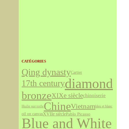
CATÉGORIES
Qing dynasty
Cartier
diamond
17th century
bronze
XIXe siècle
chinoiserie
Chine
Vietnam
Huile sur toile
bleu et blanc
XVIIe siècle
Pablo Picasso
oil on canvas
Blue and White