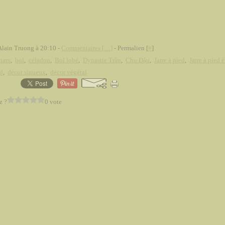
Alain Truong à 20:10 -
Commentaires [
…
]
- Permalien [
#
]
tnam
,
bol
,
céladon
,
Bol lobé
,
Dynastie Trần
,
Chu Đậu
,
Jarre à pied
,
Jarre à pied 
al
,
décor sinueux
,
décor végétal
z ?
0 vote