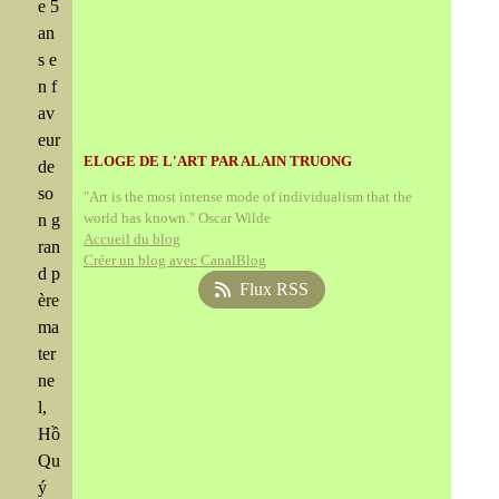
e 5
an
s e
n f
av
eur
ELOGE DE L'ART PAR ALAIN TRUONG
de
so
"Art is the most intense mode of individualism that the
world has known." Oscar Wilde
n g
Accueil du blog
ran
Créer un blog avec CanalBlog
d p
Flux RSS
ère
ma
ter
ne
l,
Hồ
Qu
ý