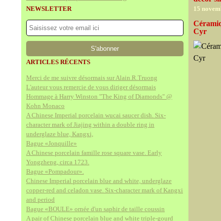
NEWSLETTER
15 novem
Céramiq
Cyr
ARTICLES RÉCENTS
Merci de me suivre désormais sur Alain.R.Truong
L'auteur vous remercie de vous diriger désormais
Hommage à Harry Winston "The King of Diamonds" @
Kohn Monaco
A Chinese Imperial porcelain wucai saucer dish. Six-
character mark of Jiajing within a double ring in
underglaze blue, Kangxi,
Bague «Jonquille»
A Chinese porcelain famille rose square vase. Early
Yongzheng, circa 1723.
Bague «Pompadour».
Chinese Imperial porcelain blue and white, underglaze
copper-red and celadon vase. Six-character mark of Kangxi
and period
Bague «BOULE» ornée d'un saphir de taille coussin
A pair of Chinese porcelain blue and white triple-gourd