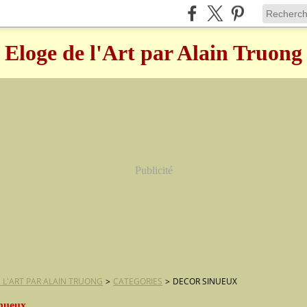
Eloge de l'Art par Alain Truong
Publicité
 L'ART PAR ALAIN TRUONG
>
CATEGORIES
>
DECOR SINUEUX
inueux