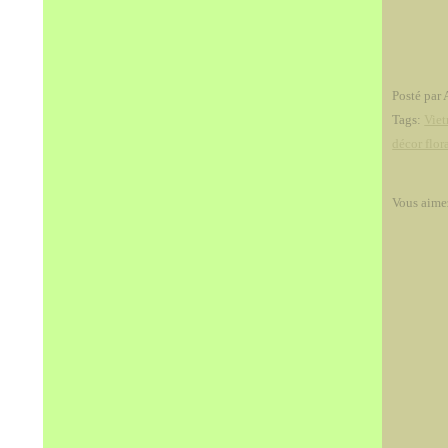
Posté par 
Tags:
Vie
décor flor
Vous aime