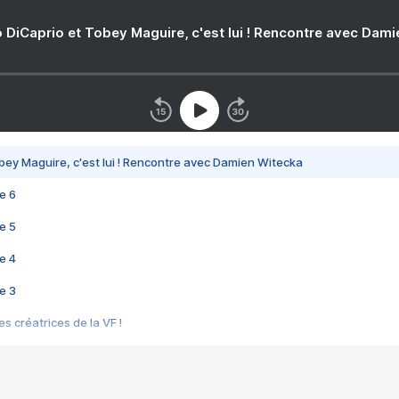
 DiCaprio et Tobey Maguire, c'est lui ! Rencontre avec Dam
bey Maguire, c'est lui ! Rencontre avec Damien Witecka
e 6
e 5
e 4
e 3
s créatrices de la VF !
e 2
e 1