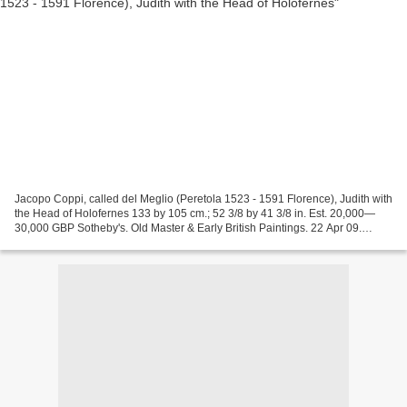
Jacopo Coppi, called del Meglio (Peretola 1523 - 1591 Florence), Judith with
the Head of Holofernes 133 by 105 cm.; 52 3/8 by 41 3/8 in. Est. 20,000—
30,000 GBP Sotheby's. Old Master & Early British Paintings. 22 Apr 09.
London www.sothebys.com photo courtesy...