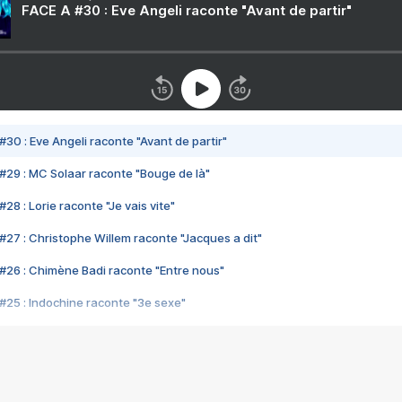
FACE A #30 : Eve Angeli raconte "Avant de partir"
#30 : Eve Angeli raconte "Avant de partir"
#29 : MC Solaar raconte "Bouge de là"
28 : Lorie raconte "Je vais vite"
#27 : Christophe Willem raconte "Jacques a dit"
#26 : Chimène Badi raconte "Entre nous"
#25 : Indochine raconte "3e sexe"
#24 : Zaho raconte "C'est chelou"
#23 : Patrick Bruel raconte "Au café des délices"
#22 : Kyo raconte "Le chemin"