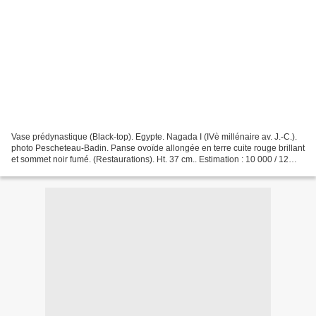
Vase prédynastique (Black-top). Egypte. Nagada I (IVè millénaire av. J.-C.).
photo Pescheteau-Badin. Panse ovoïde allongée en terre cuite rouge brillant
et sommet noir fumé. (Restaurations). Ht. 37 cm.. Estimation : 10 000 / 12
000 € Bibli. : Vandier,...