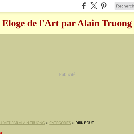
Eloge de l'Art par Alain Truong
Publicité
 L'ART PAR ALAIN TRUONG
>
CATEGORIES
>
DIRK BOUT
ut