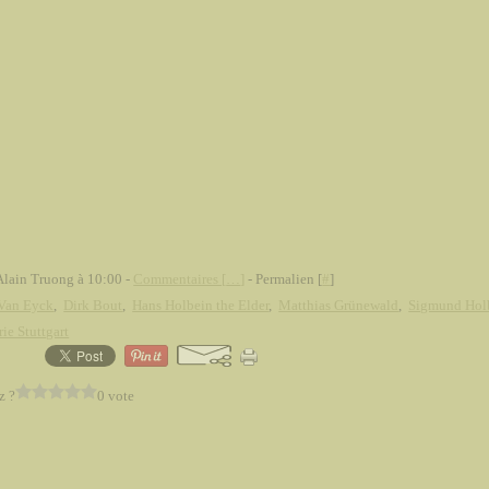
Alain Truong à 10:00 -
Commentaires [
…
]
- Permalien [
#
]
 Van Eyck
,
Dirk Bout
,
Hans Holbein the Elder
,
Matthias Grünewald
,
Sigmund Hol
rie Stuttgart
z ?
0 vote