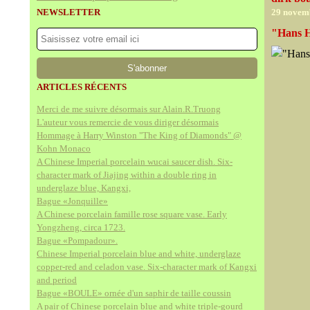
NEWSLETTER
29 novem
"Hans Ho
ARTICLES RÉCENTS
Merci de me suivre désormais sur Alain.R.Truong
L'auteur vous remercie de vous diriger désormais
Hommage à Harry Winston "The King of Diamonds" @
Kohn Monaco
A Chinese Imperial porcelain wucai saucer dish. Six-
character mark of Jiajing within a double ring in
underglaze blue, Kangxi,
Bague «Jonquille»
A Chinese porcelain famille rose square vase. Early
Yongzheng, circa 1723.
Bague «Pompadour».
Chinese Imperial porcelain blue and white, underglaze
copper-red and celadon vase. Six-character mark of Kangxi
and period
Bague «BOULE» ornée d'un saphir de taille coussin
A pair of Chinese porcelain blue and white triple-gourd