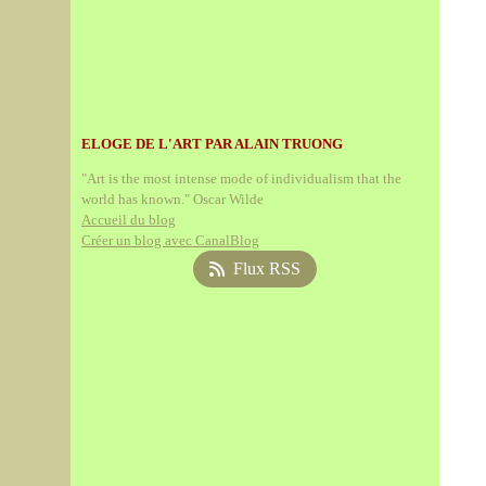
ELOGE DE L'ART PAR ALAIN TRUONG
"Art is the most intense mode of individualism that the
world has known." Oscar Wilde
Accueil du blog
Créer un blog avec CanalBlog
Flux RSS