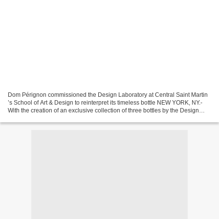
Dom Pérignon commissioned the Design Laboratory at Central Saint Martin
’s School of Art & Design to reinterpret its timeless bottle NEW YORK, NY.-
With the creation of an exclusive collection of three bottles by the Design
Laboratory at Central Saint...