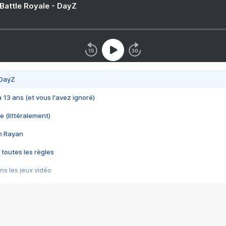
 Battle Royale - DayZ
 DayZ
 a 13 ans (et vous l'avez ignoré)
e (littéralement)
im Rayan
 toutes les règles
s les jeux vidéo
us choquant de Rockstar ? - Le scandale BULLY
e plus moche de Steam
du RÊVE tourne au CAUCHEMAR