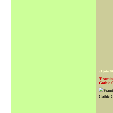
21 juin 2
'Framing
Gothic 