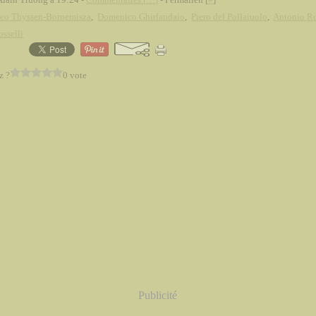
eo Thyssen-Bornemisza
,
Domenico Ghirlandaio
,
Piero del Pollaiuolo
,
Antonio Ro
sselli
z ?
0 vote
Publicité