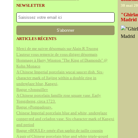
NEWSLETTER
30 mai 2
"Ghirla
Madrid
ARTICLES RÉCENTS
Merci de me suivre désormais sur Alain.R.Truong
L'auteur vous remercie de vous diriger désormais
Hommage à Harry Winston "The King of Diamonds" @
Kohn Monaco
A Chinese Imperial porcelain wucai saucer dish. Six-
character mark of Jiajing within a double ring in
underglaze blue, Kangxi,
Bague «Jonquille»
A Chinese porcelain famille rose square vase. Early
Yongzheng, circa 1723.
Bague «Pompadour».
Chinese Imperial porcelain blue and white, underglaze
copper-red and celadon vase. Six-character mark of Kangxi
and period
Bague «BOULE» ornée d'un saphir de taille coussin
A pair of Chinese porcelain blue and white triple-gourd