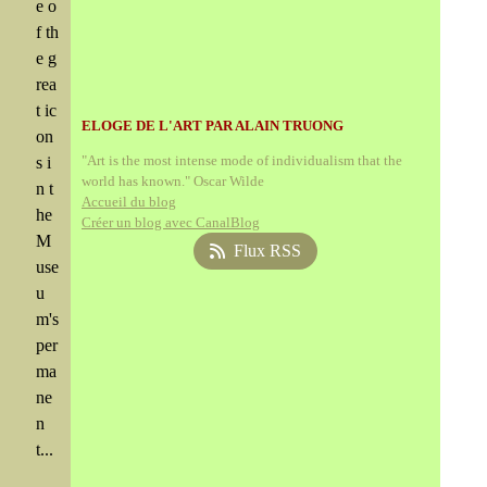
e o
f th
e g
rea
t ic
ELOGE DE L'ART PAR ALAIN TRUONG
on
"Art is the most intense mode of individualism that the
s i
world has known." Oscar Wilde
n t
Accueil du blog
he
Créer un blog avec CanalBlog
M
Flux RSS
use
u
m's
per
ma
ne
n
t...