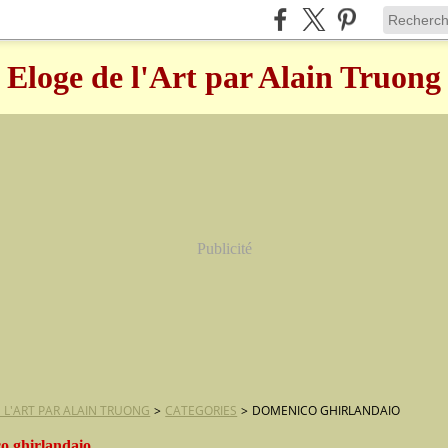
Eloge de l'Art par Alain Truong
Publicité
 L'ART PAR ALAIN TRUONG
>
CATEGORIES
>
DOMENICO GHIRLANDAIO
o ghirlandaio