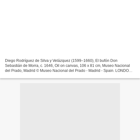
Diego Rodríguez de Silva y Velázquez (1599–1660), El bufón Don
Sebastián de Morra, c. 1646, Oil on canvas, 106 x 81 cm, Museo Nacional
del Prado, Madrid © Museo Nacional del Prado - Madrid - Spain. LONDON.-
Every month during Dulwich Picture Gallery’s...