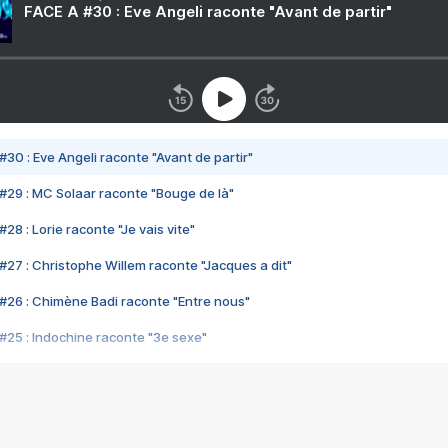
FACE A #30 : Eve Angeli raconte "Avant de partir"
#30 : Eve Angeli raconte "Avant de partir"
#29 : MC Solaar raconte "Bouge de là"
28 : Lorie raconte "Je vais vite"
#27 : Christophe Willem raconte "Jacques a dit"
#26 : Chimène Badi raconte "Entre nous"
#25 : Indochine raconte "3e sexe"
#24 : Zaho raconte "C'est chelou"
#23 : Patrick Bruel raconte "Au café des délices"
#22 : Kyo raconte "Le chemin"