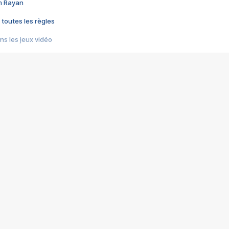
im Rayan
 toutes les règles
s les jeux vidéo
us choquant de Rockstar ? - Le scandale BULLY
e plus moche de Steam
du RÊVE tourne au CAUCHEMAR
pendant 8 heures
it… à tort
umiliés par un jeu vidéo
ire - Final Fantasy 8
ti un empire - Age of Empires
story DOFUS
tard, il crée l'un des pires jeux de tous les temps, MindsEye.