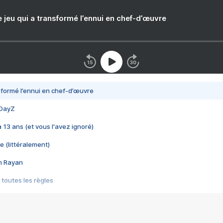
e jeu qui a transformé l’ennui en chef-d’œuvre
nsformé l’ennui en chef-d’œuvre
 DayZ
 a 13 ans (et vous l'avez ignoré)
e (littéralement)
im Rayan
 toutes les règles
s les jeux vidéo
us choquant de Rockstar ? - Le scandale BULLY