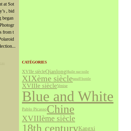
ht at Sot
y’s , bid
g began
 Photogr
s from t
Polaroid
ection...
CATÉGORIES
cas
Qianlong
XVIIe siècle
Huile sur toile
XIXème siècle
snuff bottle
XVIIIe siècle
Venise
Blue and White
Chine
Pablo Picasso
XVIIIème siècle
18th century
Kangxi