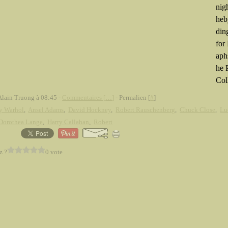
nig
heb
din
for
aph
he 
Coll
Alain Truong à 08:45 -
Commentaires [
…
]
- Permalien [
#
]
y Warhol
,
Ansel Adams
,
David Hockney
,
Robert Rauschenberg
,
Chuck Close
,
Lu
Dorothea Lange
,
Harry Callahan
,
Robert
z ?
0 vote