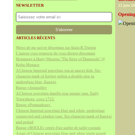
NEWSLETTER
22 juin 2
Opening
ARTICLES RÉCENTS
Merci de me suivre désormais sur Alain.R.Truong
L'auteur vous remercie de vous diriger désormais
Hommage à Harry Winston "The King of Diamonds" @
Kohn Monaco
A Chinese Imperial porcelain wucai saucer dish. Six-
character mark of Jiajing within a double ring in
underglaze blue, Kangxi,
Bague «Jonquille»
A Chinese porcelain famille rose square vase. Early
Yongzheng, circa 1723.
Bague «Pompadour».
Chinese Imperial porcelain blue and white, underglaze
copper-red and celadon vase. Six-character mark of Kangxi
and period
Bague «BOULE» ornée d'un saphir de taille coussin
A pair of Chinese porcelain blue and white triple-gourd