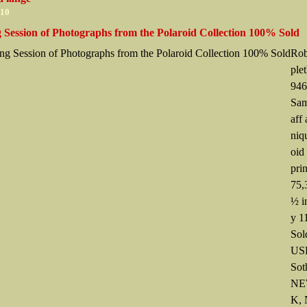
010
 Session of Photographs from the Polaroid Collection 100% Sold
Rob
ple
946
Sam
aff 
niq
oid
pri
75,
½ i
y 1
Sol
USD
Sot
NE
K, 