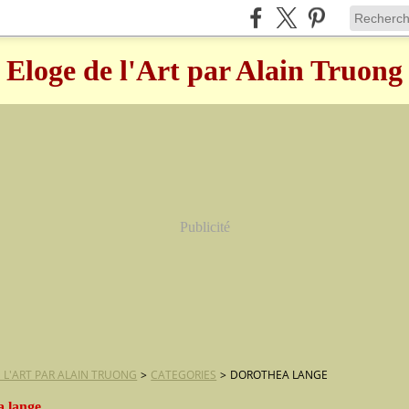
Eloge de l'Art par Alain Truong
Publicité
 L'ART PAR ALAIN TRUONG
>
CATEGORIES
>
DOROTHEA LANGE
a lange