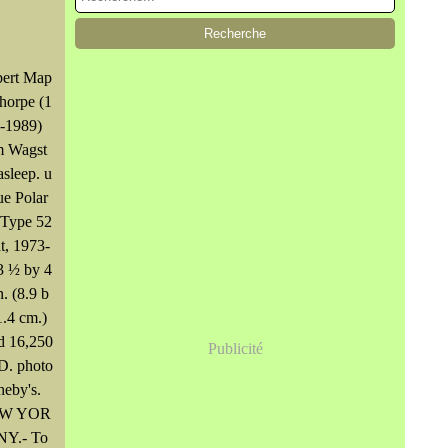
ert Map
thorpe (1
-1989)
 Wagst
asleep. u
ue Polar
 Type 52
nt, 1973-
3 ½ by 4
n. (8.9 b
1.4 cm.)
d 16,250
Publicité
. photo
heby's.
W YOR
NY.- To