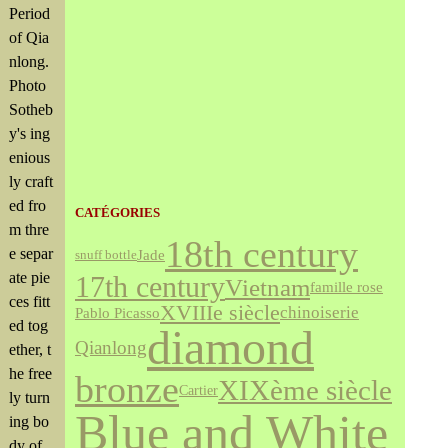
Period
of Qia
nlong.
Photo
Sotheb
y's ing
enious
ly craft
ed fro
CATÉGORIES
m thre
18th century
e separ
Jade
snuff bottle
ate pie
17th century
Vietnam
famille rose
ces fitt
XVIIIe siècle
chinoiserie
Pablo Picasso
ed tog
diamond
Qianlong
ether, t
he free
bronze
XIXème siècle
Cartier
ly turn
Blue and White
ing bo
dy of