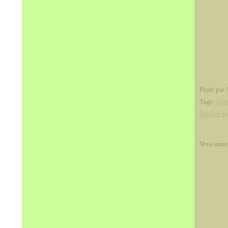
Posté par 
Tags:
Qia
Dragon Va
Vous aime