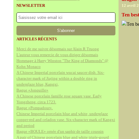
NEWSLETTER
12 avril 
Ten bes
ARTICLES RÉCENTS
Merci de me suivre désormais sur Alain.R.Truong
L'auteur vous remercie de vous diriger désormais
Hommage à Harry Winston "The King of Diamonds" @
Kohn Monaco
A Chinese Imperial porcelain wucai saucer dish. Six-
character mark of Jiajing within a double ring in
underglaze blue, Kangxi,
Bague «Jonquille»
A Chinese porcelain famille rose square vase. Early
Yongzheng, circa 1723.
Bague «Pompadour».
Chinese Imperial porcelain blue and white, underglaze
copper-red and celadon vase. Six-character mark of Kangxi
and period
Bague «BOULE» ornée d'un saphir de taille coussin
A pair of Chinese porcelain blue and white triple-gourd