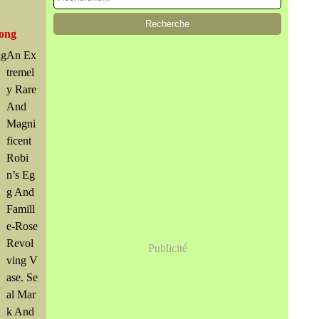
Kong
An Ex
tremel
y Rare
And
Magni
ficent
Robi
n’s Eg
g And
Famill
e-Rose
Revol
Publicité
ving V
ase. Se
al Mar
k And