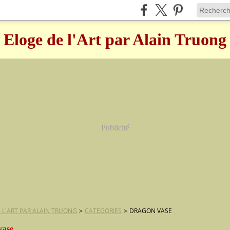
Eloge de l'Art par Alain Truong
Publicité
 L'ART PAR ALAIN TRUONG
>
CATEGORIES
>
DRAGON VASE
vase