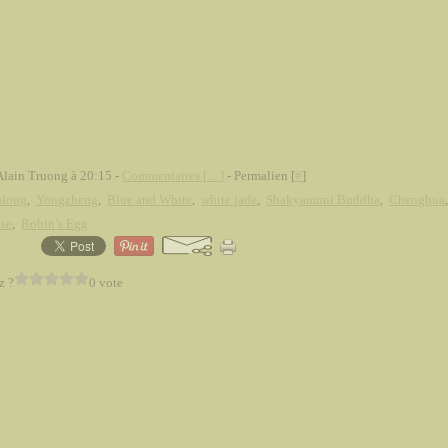
Alain Truong à 20:15 -
Commentaires [
…
]
- Permalien [
#
]
nlong
,
Yongzheng
,
Blue and White
,
white jade
,
Shakyamuni Buddha
,
Chenghua
se
,
Robin’s Egg
z ?
0 vote