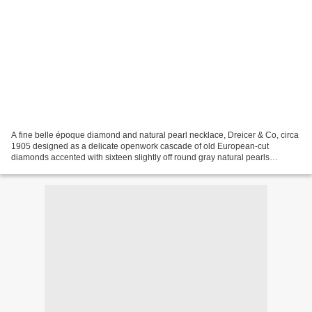
A fine belle époque diamond and natural pearl necklace, Dreicer & Co, circa
1905 designed as a delicate openwork cascade of old European-cut
diamonds accented with sixteen slightly off round gray natural pearls
measuring from approximately 9.2 to 4.9mm,...