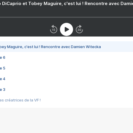
 DiCaprio et Tobey Maguire, c'est lui ! Rencontre avec Dam
bey Maguire, c'est lui ! Rencontre avec Damien Witecka
e 6
e 5
e 4
e 3
s créatrices de la VF !
e 2
e 1
e Mektoub My Love arrive enfin ! Rencontre avec Shaïn Boumedine et Sal