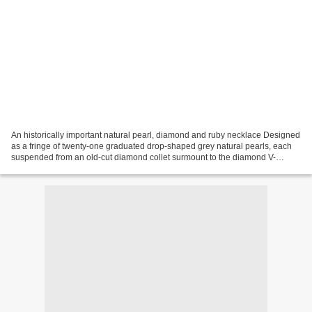
An historically important natural pearl, diamond and ruby necklace Designed
as a fringe of twenty-one graduated drop-shaped grey natural pearls, each
suspended from an old-cut diamond collet surmount to the diamond V-
shaped ribbon along a cushion-shaped...