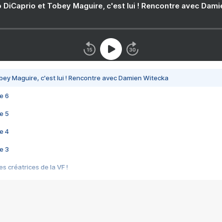
 DiCaprio et Tobey Maguire, c'est lui ! Rencontre avec Dam
bey Maguire, c'est lui ! Rencontre avec Damien Witecka
e 6
e 5
e 4
e 3
s créatrices de la VF !
e 2
e 1
e Mektoub My Love arrive enfin ! Rencontre avec Shaïn Boumedine et Sal