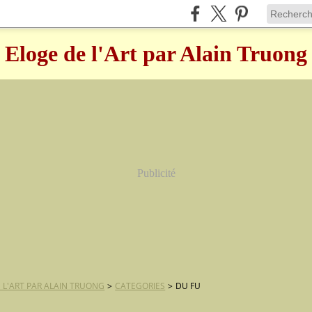
Eloge de l'Art par Alain Truong
Publicité
 L'ART PAR ALAIN TRUONG
>
CATEGORIES
>
DU FU