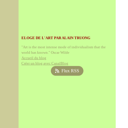
ELOGE DE L'ART PAR ALAIN TRUONG
"Art is the most intense mode of individualism that the
world has known." Oscar Wilde
Accueil du blog
Créer un blog avec CanalBlog
Flux RSS