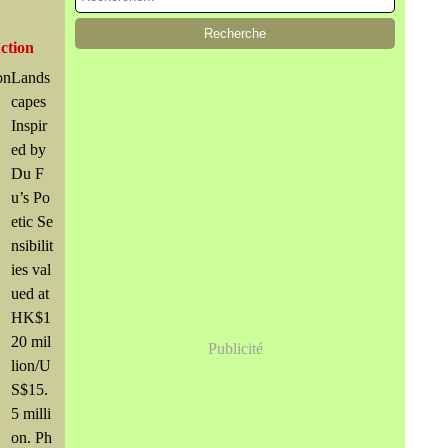
ction
Lands
capes
Inspir
ed by
Du F
u’s Po
etic Se
nsibilit
ies val
ued at
HK$1
20 mil
Publicité
lion/U
S$15.
5 milli
on. Ph