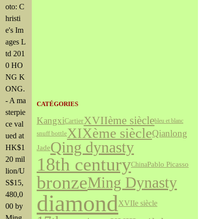
oto: C
hristi
e's Im
ages L
td 201
0 HO
NG K
ONG.
- A ma
CATÉGORIES
sterpie
XVIIème siècle
Kangxi
Cartier
bleu et blanc
ce val
XIXème siècle
Qianlong
snuff bottle
ued at
Qing dynasty
HK$1
Jade
18th century
20 mil
Pablo Picasso
China
lion/U
bronze
Ming Dynasty
S$15,
480,0
diamond
XVIIe siècle
00 by
Ming