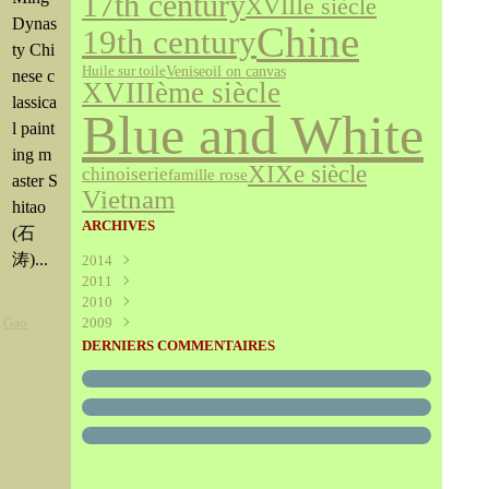
17th century
XVIIIe siècle
Dynas
Chine
19th century
ty Chi
Venise
oil on canvas
Huile sur toile
nese c
XVIIIème siècle
lassica
Blue and White
l paint
ing m
XIXe siècle
chinoiserie
famille rose
aster S
Vietnam
hitao
ARCHIVES
(石
涛)...
2014
2011
Août
(1)
2010
Juillet
(160)
,
Gao
2009
Juin
Décembre
(376)
(294)
Mai
Novembre
Décembre
(340)
(208)
(595)
DERNIERS COMMENTAIRES
Avril
Octobre
Novembre
(305)
(527)
(237)
Mars
Septembre
Octobre
(227)
(227)
(272)
Février
Août
Septembre
(52)
(293)
(228)
Janvier
Juillet
Août
(273)
(325)
(289)
Juin
Juillet
(466)
(316)
Mai
Juin
(246)
(768)
Avril
Mai
(864)
(242)