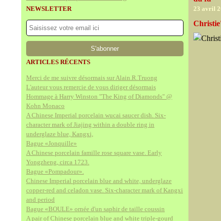
NEWSLETTER
23 avril 
Christie
ARTICLES RÉCENTS
Merci de me suivre désormais sur Alain.R.Truong
L'auteur vous remercie de vous diriger désormais
Hommage à Harry Winston "The King of Diamonds" @
Kohn Monaco
A Chinese Imperial porcelain wucai saucer dish. Six-
character mark of Jiajing within a double ring in
underglaze blue, Kangxi,
Bague «Jonquille»
A Chinese porcelain famille rose square vase. Early
Yongzheng, circa 1723.
Bague «Pompadour».
Chinese Imperial porcelain blue and white, underglaze
copper-red and celadon vase. Six-character mark of Kangxi
and period
Bague «BOULE» ornée d'un saphir de taille coussin
A pair of Chinese porcelain blue and white triple-gourd