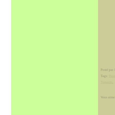
Posté par 
Tags:
Hua
Yongzhi
,
Vous aime