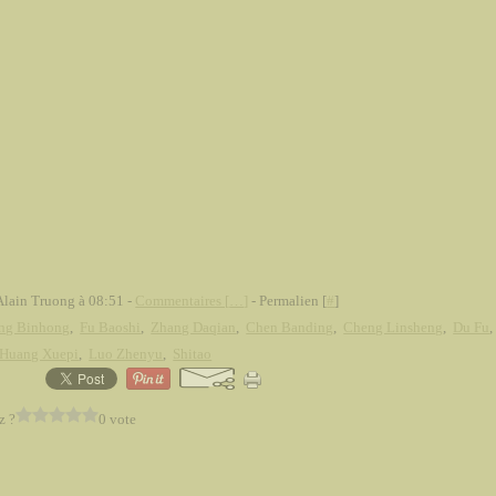
Alain Truong à 08:51 -
Commentaires [
…
]
- Permalien [
#
]
ng Binhong
,
Fu Baoshi
,
Zhang Daqian
,
Chen Banding
,
Cheng Linsheng
,
Du Fu
Huang Xuepi
,
Luo Zhenyu
,
Shitao
z ?
0 vote