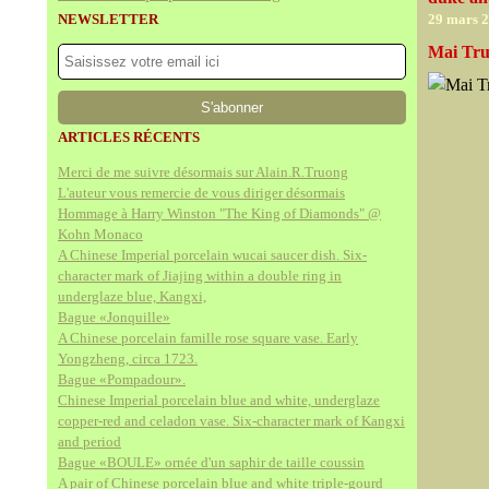
NEWSLETTER
29 mars 
Mai Tru
ARTICLES RÉCENTS
Merci de me suivre désormais sur Alain.R.Truong
L'auteur vous remercie de vous diriger désormais
Hommage à Harry Winston "The King of Diamonds" @
Kohn Monaco
A Chinese Imperial porcelain wucai saucer dish. Six-
character mark of Jiajing within a double ring in
underglaze blue, Kangxi,
Bague «Jonquille»
A Chinese porcelain famille rose square vase. Early
Yongzheng, circa 1723.
Bague «Pompadour».
Chinese Imperial porcelain blue and white, underglaze
copper-red and celadon vase. Six-character mark of Kangxi
and period
Bague «BOULE» ornée d'un saphir de taille coussin
A pair of Chinese porcelain blue and white triple-gourd