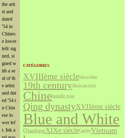
the arti
st and
dated
'54 in
Chines
e lower
left/ sig
ned, si
gned w
CATÉGORIES
ith a se
XVIIIème siècle
bleu et blanc
al of th
19th century
e artist
Huile sur toile
Chine
and dat
famille rose
ed '54 i
Qing dynasty
XVIIème siècle
n Chin
Blue and White
ese lo
wer lef
Vietnam
XIXe siècle
Qianlong
t. Ink a
Cartier
nd gou