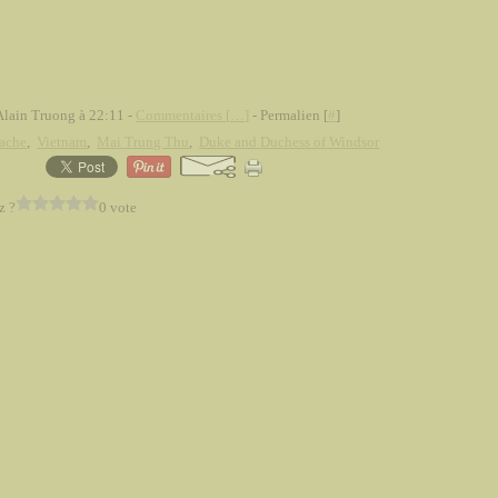
Alain Truong à 22:11 -
Commentaires [
…
]
- Permalien [
#
]
ache
,
Vietnam
,
Mai Trung Thu
,
Duke and Duchess of Windsor
z ?
0 vote