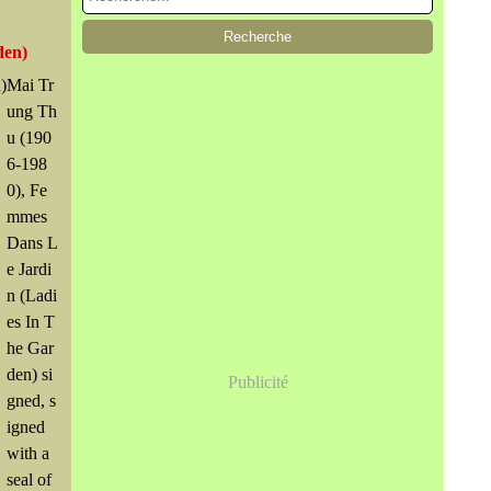
den)
Mai Tr
ung Th
u (190
6-198
0), Fe
mmes
Dans L
e Jardi
n (Ladi
es In T
he Gar
den) si
Publicité
gned, s
igned
with a
seal of