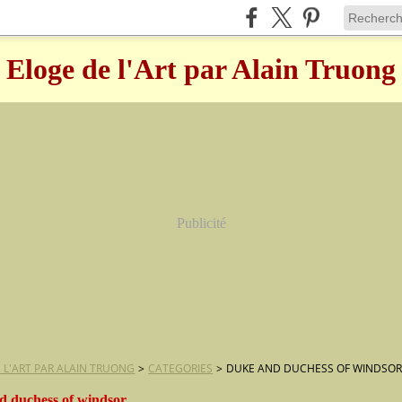
Eloge de l'Art par Alain Truong
Publicité
 L'ART PAR ALAIN TRUONG
>
CATEGORIES
>
DUKE AND DUCHESS OF WINDSO
d duchess of windsor