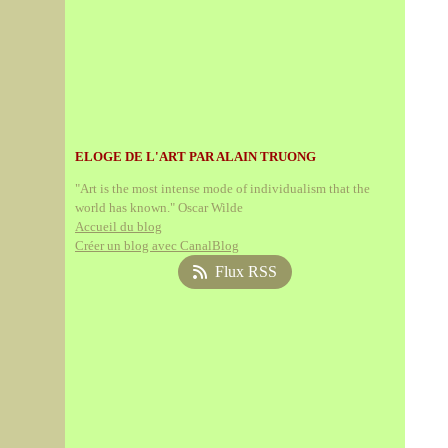
ELOGE DE L'ART PAR ALAIN TRUONG
"Art is the most intense mode of individualism that the
world has known." Oscar Wilde
Accueil du blog
Créer un blog avec CanalBlog
Flux RSS