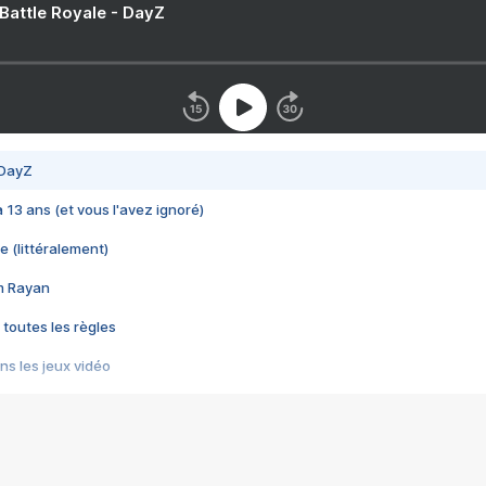
 Battle Royale - DayZ
 DayZ
 a 13 ans (et vous l'avez ignoré)
e (littéralement)
im Rayan
 toutes les règles
s les jeux vidéo
us choquant de Rockstar ? - Le scandale BULLY
e plus moche de Steam
du RÊVE tourne au CAUCHEMAR