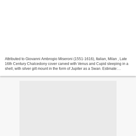
Attributed to Giovanni Ambrogio Miseroni (1551-1616), Italian, Milan , Late
16th Century Chalcedony cover carved with Venus and Cupid sleeping in a
shell, with silver gilt mount in the form of Jupiter as a Swan. Estimate:
£800,000-£1,200,000. Photo: Sotheby's...