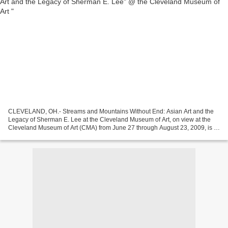
CLEVELAND, OH.- Streams and Mountains Without End: Asian Art and the
Legacy of Sherman E. Lee at the Cleveland Museum of Art, on view at the
Cleveland Museum of Art (CMA) from June 27 through August 23, 2009, is a
memorial exhibition honoring the late...