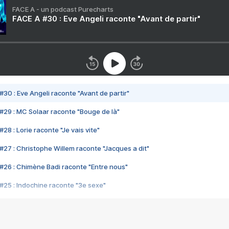
FACE A - un podcast Purecharts
FACE A #30 : Eve Angeli raconte "Avant de partir"
#30 : Eve Angeli raconte "Avant de partir"
#29 : MC Solaar raconte "Bouge de là"
28 : Lorie raconte "Je vais vite"
#27 : Christophe Willem raconte "Jacques a dit"
#26 : Chimène Badi raconte "Entre nous"
#25 : Indochine raconte "3e sexe"
#24 : Zaho raconte "C'est chelou"
#23 : Patrick Bruel raconte "Au café des délices"