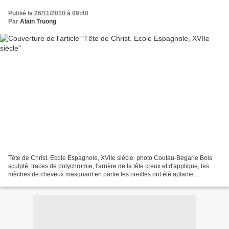
Publié le 26/11/2010 à 09:40
Par
Alain Truong
Tête de Christ. Ecole Espagnole, XVIIe siècle. photo Coutau-Begarie Bois
sculpté, traces de polychromie, l'arrière de la tête creux et d'applique, les
mèches de cheveux masquant en partie les oreilles ont été aplanie
probablement d'origine, les yeux creux...