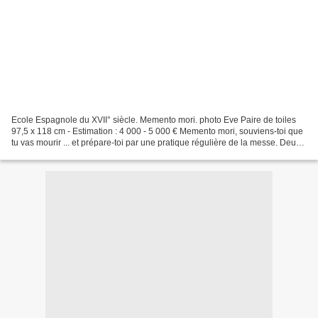
Ecole Espagnole du XVII° siècle. Memento mori. photo Eve Paire de toiles
97,5 x 118 cm - Estimation : 4 000 - 5 000 € Memento mori, souviens-toi que
tu vas mourir ... et prépare-toi par une pratique régulière de la messe. Deux
grands théologiens sont...