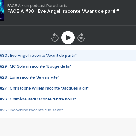
FACE A - un podcast Purecharts
FACE A #30 : Eve Angeli raconte "Avant de partir"
#30 : Eve Angeli raconte "Avant de partir"
#29 : MC Solaar raconte "Bouge de là"
28 : Lorie raconte "Je vais vite"
#27 : Christophe Willem raconte "Jacques a dit"
#26 : Chimène Badi raconte "Entre nous"
#25 : Indochine raconte "3e sexe"
#24 : Zaho raconte "C'est chelou"
#23 : Patrick Bruel raconte "Au café des délices"