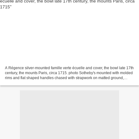
A Régence silver-mounted famille verte écuelle and cover, the bowl late 17th
century, the mounts Paris, circa 1715. photo Sotheby's mounted with molded
rims and flat shaped handles chased with strapwork on matted ground,
above openwork interlace straps...