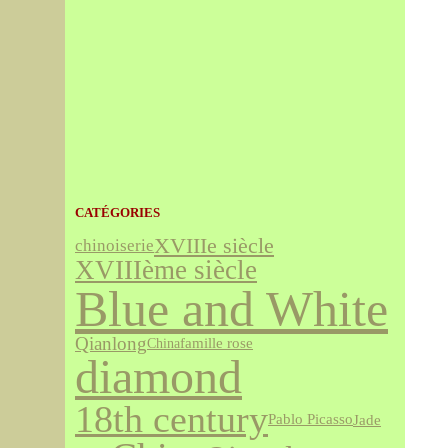
CATÉGORIES
XVIIIe siècle
chinoiserie
XVIIIème siècle
Blue and White
Qianlong
famille rose
China
diamond
18th century
Jade
Pablo Picasso