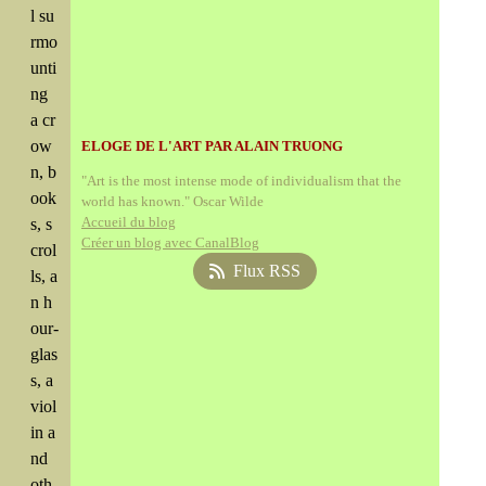
l su
rmo
unti
ng
a cr
ow
ELOGE DE L'ART PAR ALAIN TRUONG
n, b
"Art is the most intense mode of individualism that the
ook
world has known." Oscar Wilde
Accueil du blog
s, s
Créer un blog avec CanalBlog
crol
Flux RSS
ls, a
n h
our-
glas
s, a
viol
in a
nd
oth