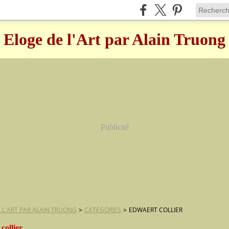
Eloge de l'Art par Alain Truong
Publicité
 L'ART PAR ALAIN TRUONG
>
CATEGORIES
>
EDWAERT COLLIER
collier