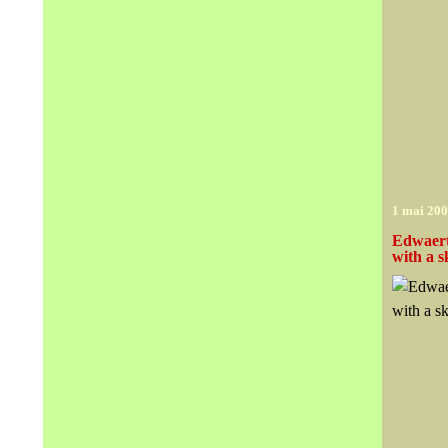
1 mai 20
Edwaert 
with a s