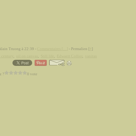
Alain Truong à 22:39 -
Commentaires [
…
]
- Permalien [
#
]
 century
,
oil on canvas
,
Still life
,
Edwaert Collier
,
vanitas
z ?
0 vote