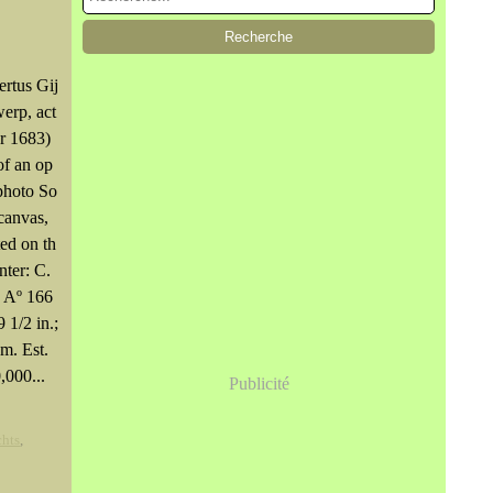
ertus Gij
erp, act
er 1683)
of an op
photo So
 canvas,
ed on th
nter: C.
s Aº 166
 1/2 in.;
m. Est.
000...
Publicité
chts
,