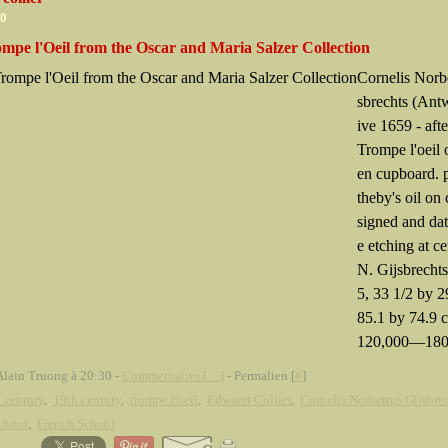
10
ompe l'Oeil from the Oscar and Maria Salzer Collection
Cornelis Norb
sbrechts (Antw
ive 1659 - aft
Trompe l'oeil 
en cupboard. 
theby's oil on
signed and dat
e etching at ce
N. Gijsbrecht
5, 33 1/2 by 29
85.1 by 74.9 c
120,000—180,
Alain Truong à 20:30 -
Commentaires [
…
]
- Permalien [
#
]
 century
,
19th century
,
trompe l'oeil
,
Edwaert Collier
,
Cornelis Norbertus Gijsbre
chool
,
French School