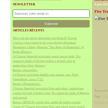
NEWSLETTER
6 juin 20
Five Tr
ARTICLES RÉCENTS
Merci de me suivre désormais sur Alain.R.Truong
L'auteur vous remercie de vous diriger désormais
Hommage à Harry Winston "The King of Diamonds" @
Kohn Monaco
A Chinese Imperial porcelain wucai saucer dish. Six-
character mark of Jiajing within a double ring in
underglaze blue, Kangxi,
Bague «Jonquille»
A Chinese porcelain famille rose square vase. Early
Yongzheng, circa 1723.
Bague «Pompadour».
Chinese Imperial porcelain blue and white, underglaze
Posté par 
copper-red and celadon vase. Six-character mark of Kangxi
Tags:
17th
and period
Bague «BOULE» ornée d'un saphir de taille coussin
Flemish S
A pair of Chinese porcelain blue and white triple-gourd