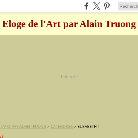
Eloge de l'Art par Alain Truong
Publicité
 L'ART PAR ALAIN TRUONG
>
CATEGORIES
>
ELISABETH I
 i