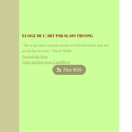
ELOGE DE L'ART PAR ALAIN TRUONG
"Art is the most intense mode of individualism that the
world has known." Oscar Wilde
Accueil du blog
Créer un blog avec CanalBlog
Flux RSS