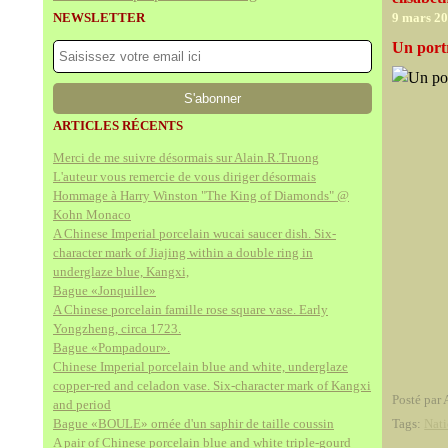
NEWSLETTER
9 mars 2
Un portr
ARTICLES RÉCENTS
Merci de me suivre désormais sur Alain.R.Truong
L'auteur vous remercie de vous diriger désormais
Hommage à Harry Winston "The King of Diamonds" @
Kohn Monaco
A Chinese Imperial porcelain wucai saucer dish. Six-
character mark of Jiajing within a double ring in
underglaze blue, Kangxi,
Bague «Jonquille»
A Chinese porcelain famille rose square vase. Early
Yongzheng, circa 1723.
Bague «Pompadour».
Chinese Imperial porcelain blue and white, underglaze
copper-red and celadon vase. Six-character mark of Kangxi
Posté par 
and period
Bague «BOULE» ornée d'un saphir de taille coussin
Tags:
Nati
A pair of Chinese porcelain blue and white triple-gourd