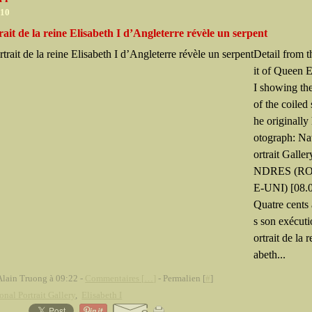
010
ait de la reine Elisabeth I d’Angleterre révèle un serpent
Detail from t
it of Queen E
I showing the
of the coiled 
he originally
otograph: Na
ortrait Gall
NDRES (R
E-UNI) [08.0
Quatre cents 
s son exécuti
ortrait de la r
abeth...
Alain Truong à 09:22 -
Commentaires [
…
]
- Permalien [
#
]
onal Portrait Gallery
,
Elisabeth I