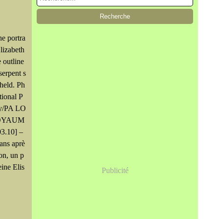
he portra
lizabeth
 outline
serpent s
 held. Ph
tional P
ery/PA LO
OYAUM
3.10] –
ans aprè
on, un p
eine Elis
Publicité