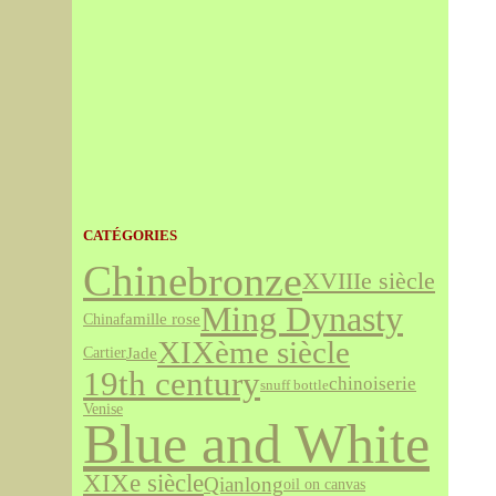
CATÉGORIES
bronze
Chine
XVIIIe siècle
Ming Dynasty
famille rose
China
XIXème siècle
Jade
Cartier
19th century
chinoiserie
snuff bottle
Venise
Blue and White
XIXe siècle
Qianlong
oil on canvas