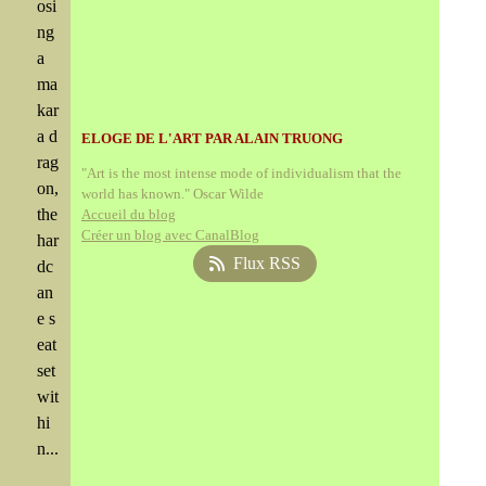
osi
ng
a
ma
kar
a d
ELOGE DE L'ART PAR ALAIN TRUONG
rag
"Art is the most intense mode of individualism that the
on,
world has known." Oscar Wilde
the
Accueil du blog
Créer un blog avec CanalBlog
har
Flux RSS
dc
an
e s
eat
set
wit
hi
n...