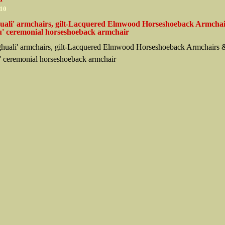
010
uali' armchairs, gilt-Lacquered Elmwood Horseshoeback Armchai
' ceremonial horseshoeback armchair