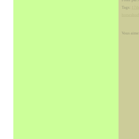
Tags:
17th
horseshoe
Vous aime