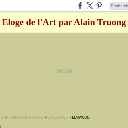
Eloge de l'Art par Alain Truong
Publicité
 L'ART PAR ALAIN TRUONG
>
CATEGORIES
>
ELMWOOD
d