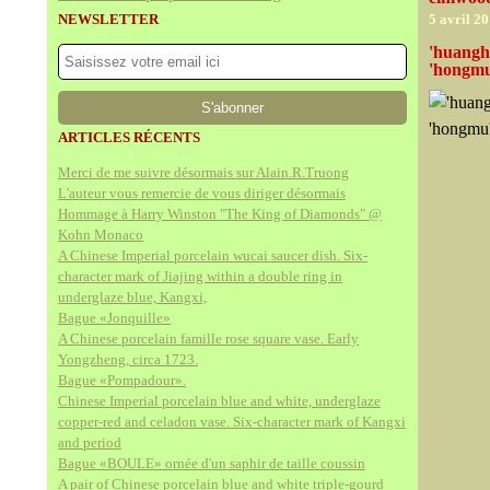
NEWSLETTER
5 avril 2
'huangh
'hongmu
ARTICLES RÉCENTS
Merci de me suivre désormais sur Alain.R.Truong
L'auteur vous remercie de vous diriger désormais
Hommage à Harry Winston "The King of Diamonds" @
Kohn Monaco
A Chinese Imperial porcelain wucai saucer dish. Six-
character mark of Jiajing within a double ring in
underglaze blue, Kangxi,
Bague «Jonquille»
A Chinese porcelain famille rose square vase. Early
Yongzheng, circa 1723.
Bague «Pompadour».
Chinese Imperial porcelain blue and white, underglaze
copper-red and celadon vase. Six-character mark of Kangxi
and period
Bague «BOULE» ornée d'un saphir de taille coussin
A pair of Chinese porcelain blue and white triple-gourd