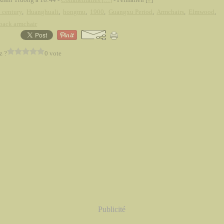
 century
,
Huanghuali
,
hongmu
,
1900
,
Guangxu Period
,
Armchairs
,
Elmwood
,
back armchair
z ?
0 vote
Publicité